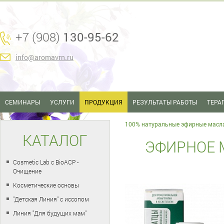
+7 (908)
130-95-62
info@aromavrn.ru
СЕМИНАРЫ
УСЛУГИ
ПРОДУКЦИЯ
РЕЗУЛЬТАТЫ РАБОТЫ
ТЕРА
100% натуральные эфирные масл
КАТАЛОГ
ЭФИРНОЕ 
Cosmetic Lab с BioACP -
Очищение
Косметические основы
"Детская Линия" с иссопом
Линия "Для будущих мам"