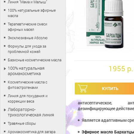
Линия "Мама и Малыш"
100% натуральные эфирные
масла
Терапевтические смеси
эфирных масел
Эксклюзивные Абсолю
Формулы для ухода за
проблемной кожей
Базисные косметические масла
1955 p.
100% натуральная
аромакосметика
Косметические масла с
фитоэстрогенами
Линия для похудения и
коррекции веса
антисептическое, ант
дезинфицирующее действие
Лабораторно-
трихологическая линия
Является адаптивным сре
Травяные сборы
Эфирное масло Бархатц
Аромакосметика для загара