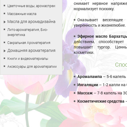
снимает нервное напряже
Цветочные воды, аромаспреи
нормализует психику.
Массажные масла
Оказывает веселящее 
Масла для аромадизайна
уверенность и жизнелюбие.
Лито-ароматерапия, Био-
энергетика
Эфирное масло Бархат
действием, способствует
Сакральная Ароматерапия
повышает тургор. Ценн
Домашняя ароматерапия
косметики.
Книги и видеоматериалы
Спос
Аксессуары для ароматерапии
Аромалампа
– 5-6 капель
Ингаляции
– 1-2 капли на
Массаж
– 7-8 капель на 3
Косметические средства