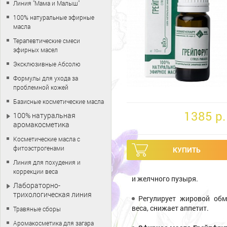
Линия "Мама и Малыш"
100% натуральные эфирные
масла
Терапевтические смеси
эфирных масел
Эксклюзивные Абсолю
Формулы для ухода за
проблемной кожей
Базисные косметические масла
1385 p.
100% натуральная
аромакосметика
Косметические масла с
фитоэстрогенами
Линия для похудения и
коррекции веса
и желчного пузыря.
Лабораторно-
трихологическая линия
Регулирует жировой обм
веса, снижает аппетит.
Травяные сборы
Аромакосметика для загара