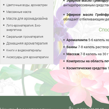
Эфирное масло Грейпфру
антидепрессивным средство
Цветочные воды, аромаспреи
Массажные масла
Эфирное масло Грейпфр
Масла для аромадизайна
обладает отбеливающим де
Лито-ароматерапия, Био-
Спос
энергетика
Сакральная Ароматерапия
Аромалампа
5-6 капель н
Домашняя ароматерапия
Ванны
7-8 капель раствор
Книги и видеоматериалы
Массаж
7-8 капель на 30 
Аксессуары для ароматерапии
Компрессы на область пе
Косметические средства