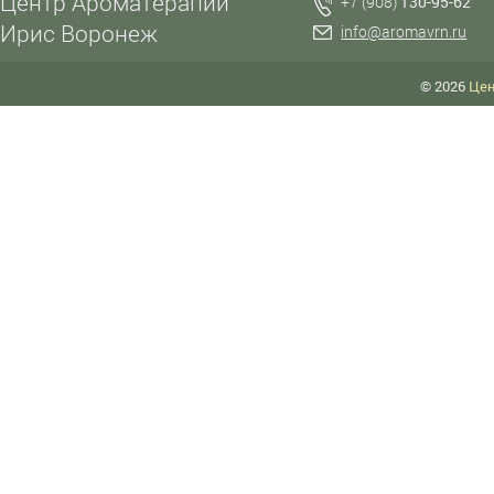
Центр Ароматерапии
+7 (908)
130-95-62
Ирис Воронеж
info@aromavrn.ru
© 2026
Цен