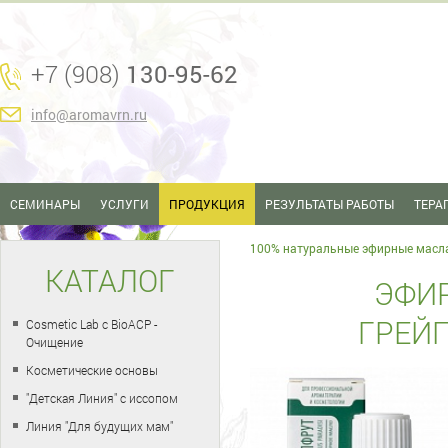
+7 (908)
130-95-62
info@aromavrn.ru
СЕМИНАРЫ
УСЛУГИ
ПРОДУКЦИЯ
РЕЗУЛЬТАТЫ РАБОТЫ
ТЕРА
100% натуральные эфирные масл
КАТАЛОГ
ЭФИ
ГРЕЙП
Cosmetic Lab с BioACP -
Очищение
Косметические основы
"Детская Линия" с иссопом
Линия "Для будущих мам"