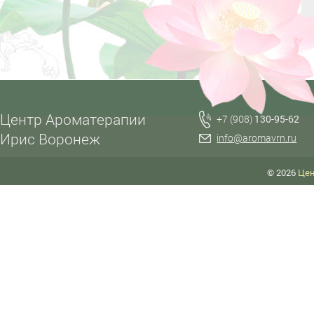
Центр Ароматерапии
+7 (908)
130-95-62
Ирис Воронеж
info@aromavrn.ru
© 2026
Цен