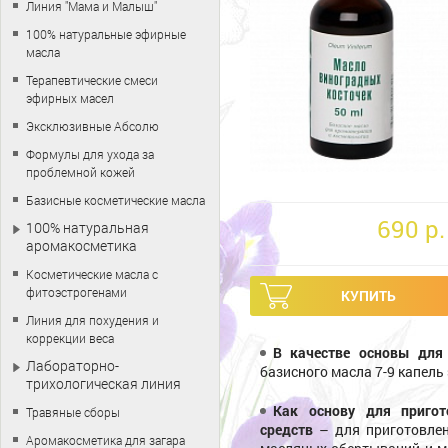
Линия "Мама и Малыш"
100% натуральные эфирные
масла
Терапевтические смеси
эфирных масел
Эксклюзивные Абсолю
Формулы для ухода за
проблемной кожей
Базисные косметические масла
690 p.
100% натуральная
аромакосметика
Косметические масла с
фитоэстрогенами
Линия для похудения и
коррекции веса
В качестве основы для
Лабораторно-
базисного масла 7-9 капель
трихологическая линия
Как основу для пригот
Травяные сборы
средств
– для приготовлен
Аромакосметика для загара