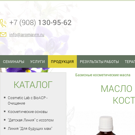
+7 (908)
130-95-62
info@aromavrn.ru
СЕМИНАРЫ
УСЛУГИ
ПРОДУКЦИЯ
РЕЗУЛЬТАТЫ РАБОТЫ
ТЕРА
Базисные косметические масла
КАТАЛОГ
МАСЛО
КОСТ
Cosmetic Lab с BioACP -
Очищение
Косметические основы
"Детская Линия" с иссопом
Линия "Для будущих мам"