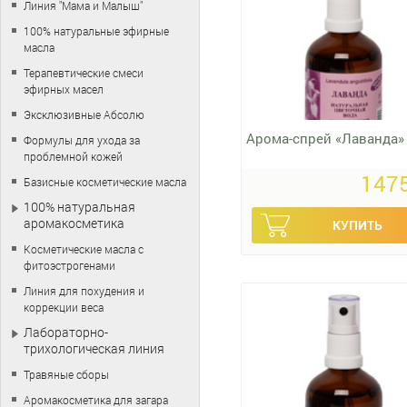
Линия "Мама и Малыш"
100% натуральные эфирные
масла
Терапевтические смеси
эфирных масел
Эксклюзивные Абсолю
Арома-спрей «Лаванда»
Формулы для ухода за
проблемной кожей
1475
Базисные косметические масла
100% натуральная
аромакосметика
Косметические масла с
фитоэстрогенами
Линия для похудения и
коррекции веса
Лабораторно-
трихологическая линия
Травяные сборы
Аромакосметика для загара