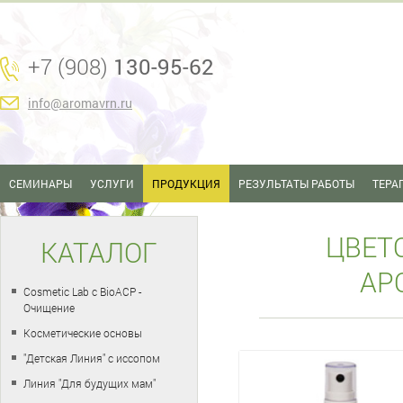
+7 (908)
130-95-62
info@aromavrn.ru
СЕМИНАРЫ
УСЛУГИ
ПРОДУКЦИЯ
РЕЗУЛЬТАТЫ РАБОТЫ
ТЕРА
ЦВЕТ
КАТАЛОГ
АР
Cosmetic Lab с BioACP -
Очищение
Косметические основы
"Детская Линия" с иссопом
Линия "Для будущих мам"