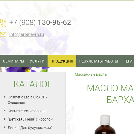
+7 (908)
130-95-62
info@aromavrn.ru
СЕМИНАРЫ
УСЛУГИ
ПРОДУКЦИЯ
РЕЗУЛЬТАТЫ РАБОТЫ
ТЕРА
Массажные масла
КАТАЛОГ
МАСЛО МА
БАРХА
Cosmetic Lab с BioACP -
Очищение
Косметические основы
"Детская Линия" с иссопом
Линия "Для будущих мам"