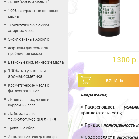
Линия "Мама и Малыш"
100% натуральные эфирные
масла
Терапевтические смеси
эфирных масел
Эксклюзивные Абсолю
Формулы для ухода за
проблемной кожей
1300 p.
Базисные косметические масла
100% натуральная
аромакосметика
Косметические масла с
фитоэстрогенами
напряжение
;
Линия для похудения и
коррекции веса
Раскрепощает,
усили
привлекательность;
Лабораторно-
трихологическая линия
Придает
полноценность 
Травяные сборы
Аромакосметика для загара
Оздоровляет и
омолажив