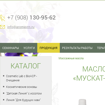
+7 (908)
130-95-62
info@aromavrn.ru
СЕМИНАРЫ
УСЛУГИ
ПРОДУКЦИЯ
РЕЗУЛЬТАТЫ РАБОТЫ
ТЕРА
Массажные масла
КАТАЛОГ
МАСЛ
«МУСКАТ
Cosmetic Lab с BioACP -
Очищение
Косметические основы
"Детская Линия" с иссопом
Линия "Для будущих мам"