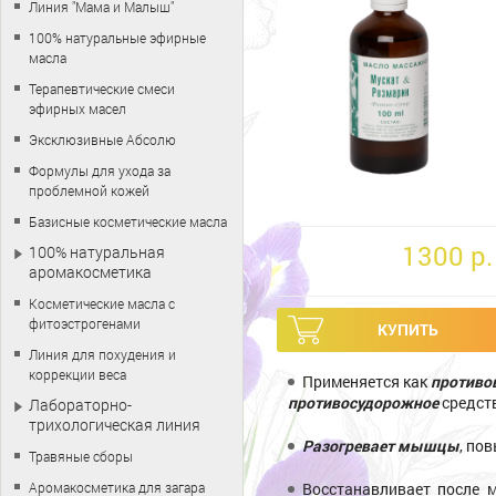
Линия "Мама и Малыш"
100% натуральные эфирные
масла
Терапевтические смеси
эфирных масел
Эксклюзивные Абсолю
Формулы для ухода за
проблемной кожей
Базисные косметические масла
1300 p.
100% натуральная
аромакосметика
Косметические масла с
фитоэстрогенами
Линия для похудения и
коррекции веса
Применяется как
противо
противосудорожное
средст
Лабораторно-
трихологическая линия
Разогревает мышцы
, по
Травяные сборы
Аромакосметика для загара
Восстанавливает после 