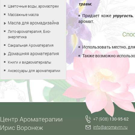
травм
;
Цветочные воды, аромаспреи
Массажные масла
Придает коже
упругость
аромат.
Масла для аромадизайна
Лито-ароматерапия, Био-
Спос
энергетика
Сакральная Ароматерапия
Использовать местно, дл
Домашняя ароматерапия
Также возможно использо
Книги и видеоматериалы
Аксессуары для ароматерапии
Центр Ароматерапии
+7 (908)
130-95-62
Ирис Воронеж
info@aromavrn.ru