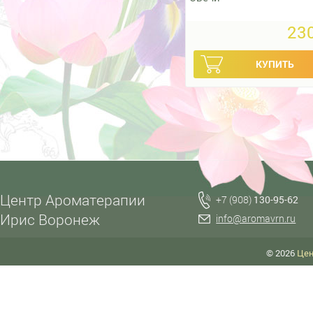
230
Центр Ароматерапии
+7 (908)
130-95-62
Ирис Воронеж
info@aromavrn.ru
© 2026
Цен