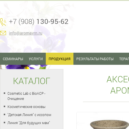
+7 (908)
130-95-62
info@aromavrn.ru
СЕМИНАРЫ
УСЛУГИ
ПРОДУКЦИЯ
РЕЗУЛЬТАТЫ РАБОТЫ
ТЕРА
АКСЕ
КАТАЛОГ
АРО
Cosmetic Lab с BioACP -
Очищение
Косметические основы
"Детская Линия" с иссопом
Линия "Для будущих мам"