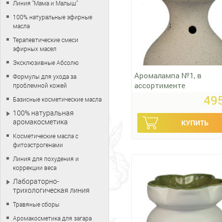
Линия "Мама и Малыш"
100% натуральные эфирные
масла
Терапевтические смеси
эфирных масел
Эксклюзивные Абсолю
Аромалампа №1, в
Формулы для ухода за
ассортименте
проблемной кожей
495
Базисные косметические масла
100% натуральная
аромакосметика
Косметические масла с
фитоэстрогенами
Линия для похудения и
коррекции веса
Лабораторно-
трихологическая линия
Травяные сборы
Аромакосметика для загара