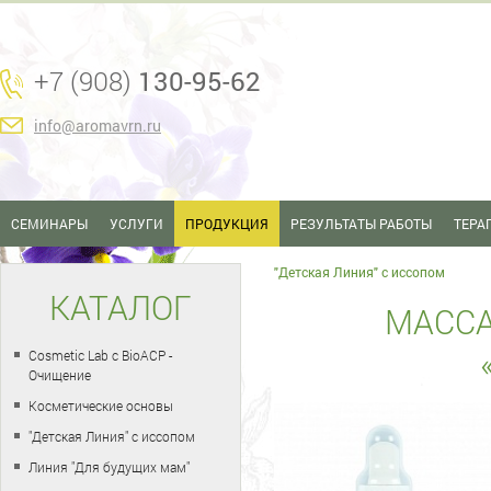
+7 (908)
130-95-62
info@aromavrn.ru
СЕМИНАРЫ
УСЛУГИ
ПРОДУКЦИЯ
РЕЗУЛЬТАТЫ РАБОТЫ
ТЕРА
"Детская Линия" с иссопом
КАТАЛОГ
МАСС
Cosmetic Lab с BioACP -
Очищение
Косметические основы
"Детская Линия" с иссопом
Линия "Для будущих мам"