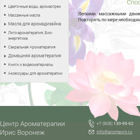
Спос
Цветочные воды, аромаспреи
Легкими массажными движе
Массажные масла
Повторять по мере необходи
Масла для аромадизайна
Лито-ароматерапия, Био-
энергетика
Сакральная Ароматерапия
Домашняя ароматерапия
Книги и видеоматериалы
Аксессуары для ароматерапии
Центр Ароматерапии
+7 (908)
130-95-62
Ирис Воронеж
info@aromavrn.ru