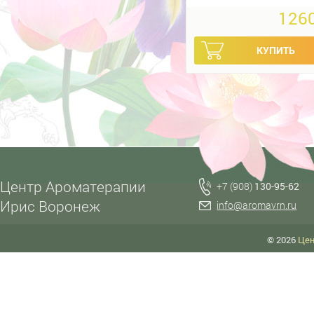
1260
Центр Ароматерапии
+7 (908)
130-95-62
Ирис Воронеж
info@aromavrn.ru
© 2026
Цен