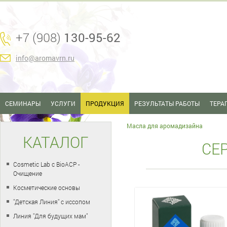
+7 (908)
130-95-62
info@aromavrn.ru
СЕМИНАРЫ
УСЛУГИ
ПРОДУКЦИЯ
РЕЗУЛЬТАТЫ РАБОТЫ
ТЕРА
Масла для аромадизайна
КАТАЛОГ
СЕ
Cosmetic Lab с BioACP -
Очищение
Косметические основы
"Детская Линия" с иссопом
Линия "Для будущих мам"