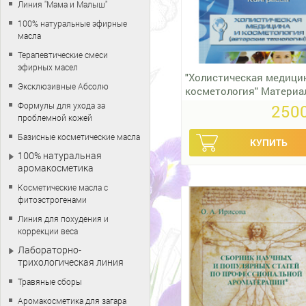
Линия "Мама и Малыш"
100% натуральные эфирные
масла
Терапевтические смеси
эфирных масел
"Холистическая медици
Эксклюзивные Абсолю
косметология" Материа
Международного Конгр
Формулы для ухода за
2500
проблемной кожей
Базисные косметические масла
100% натуральная
аромакосметика
Косметические масла с
фитоэстрогенами
Линия для похудения и
коррекции веса
Лабораторно-
трихологическая линия
Травяные сборы
Аромакосметика для загара