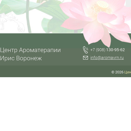
Центр Ароматерапии
+7 (908)
130-95-62
Ирис Воронеж
info@aromavrn.ru
© 2026
Цен