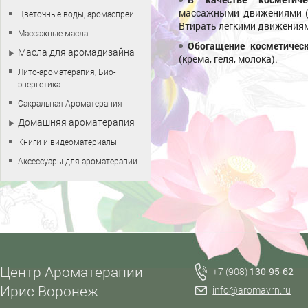
массажными движениями (7-
Цветочные воды, аромаспреи
Втирать легкими движения
Массажные масла
Обогащение косметичес
Масла для аромадизайна
(крема, геля, молока).
Лито-ароматерапия, Био-
энергетика
Сакральная Ароматерапия
Домашняя ароматерапия
Книги и видеоматериалы
Аксессуары для ароматерапии
Центр Ароматерапии
+7 (908)
130-95-62
Ирис Воронеж
info@aromavrn.ru