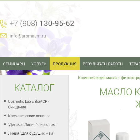
+7 (908)
130-95-62
info@aromavrn.ru
СЕМИНАРЫ
УСЛУГИ
ПРОДУКЦИЯ
РЕЗУЛЬТАТЫ РАБОТЫ
ТЕРА
Косметические масла с фитоэстр
КАТАЛОГ
МАСЛО 
Cosmetic Lab с BioACP -
Очищение
Косметические основы
"Детская Линия" с иссопом
Линия "Для будущих мам"