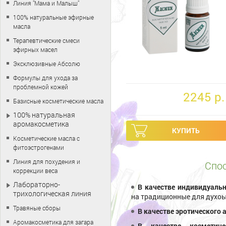
Линия "Мама и Малыш"
100% натуральные эфирные
масла
Терапевтические смеси
эфирных масел
Эксклюзивные Абсолю
Формулы для ухода за
проблемной кожей
2245 p.
Базисные косметические масла
100% натуральная
аромакосметика
Косметические масла с
фитоэстрогенами
Линия для похудения и
Спос
коррекции веса
Лабораторно-
В качестве индивидуаль
трихологическая линия
на традиционные для духоы 
Травяные сборы
В качестве эротического
Аромакосметика для загара
В качестве косметич