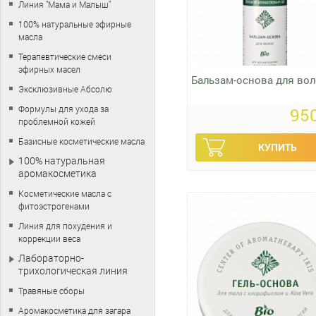
Линия "Мама и Малыш"
100% натуральные эфирные
масла
Терапевтические смеси
эфирных масел
Бальзам-основа для вол
Эксклюзивные Абсолю
Формулы для ухода за
950
проблемной кожей
Базисные косметические масла
100% натуральная
аромакосметика
Косметические масла с
фитоэстрогенами
Линия для похудения и
коррекции веса
Лабораторно-
трихологическая линия
Травяные сборы
Аромакосметика для загара