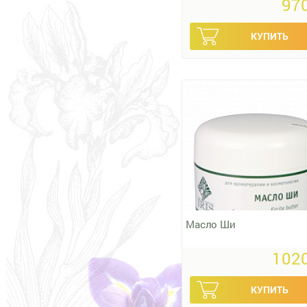
970
Масло Ши
1020