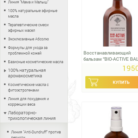
Линия "Мама и Малыш"
100% натуральные эфирные
масла
Терапевтические смеси
эфирных масел
Эксклюзивные Абсолю
Формулы для ухода за
Восстанавливающий
проблемной кожей
бальзам “BIO-ACTIVE BA
Базисные косметические масла
1950
100% натуральная
аромакосметика
Косметические масла с
фитоэстрогенами
Линия для похудения и
коррекции веса
Лабораторно-
трихологическая линия
Линия "Anti-Dundruff" против
перхоти