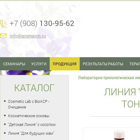
+7 (908)
130-95-62
info@aromavrn.ru
СЕМИНАРЫ
УСЛУГИ
ПРОДУКЦИЯ
РЕЗУЛЬТАТЫ РАБОТЫ
ТЕРА
Лабораторно-трихологическая ли
КАТАЛОГ
ЛИНИЯ "
ТОН
Cosmetic Lab с BioACP -
Очищение
Косметические основы
"Детская Линия" с иссопом
Линия "Для будущих мам"