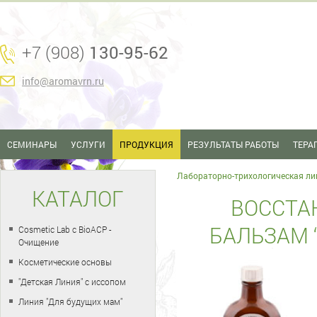
+7 (908)
130-95-62
info@aromavrn.ru
СЕМИНАРЫ
УСЛУГИ
ПРОДУКЦИЯ
РЕЗУЛЬТАТЫ РАБОТЫ
ТЕРА
Лабораторно-трихологическая ли
КАТАЛОГ
ВОССТ
БАЛЬЗАМ “
Cosmetic Lab с BioACP -
Очищение
Косметические основы
"Детская Линия" с иссопом
Линия "Для будущих мам"