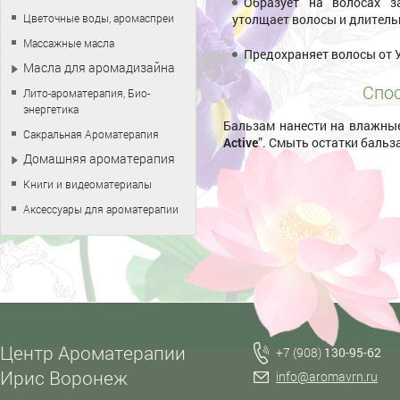
Образует на волосах з
Цветочные воды, аромаспреи
утолщает волосы и длител
Массажные масла
Предохраняет волосы от 
Масла для аромадизайна
Спос
Лито-ароматерапия, Био-
энергетика
Бальзам нанести на влажны
Сакральная Ароматерапия
Active
”. Смыть остатки бальз
Домашняя ароматерапия
Книги и видеоматериалы
Аксессуары для ароматерапии
Центр Ароматерапии
+7 (908)
130-95-62
Ирис Воронеж
info@aromavrn.ru