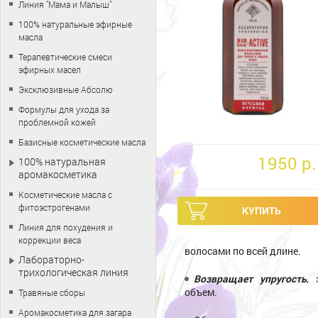
Линия "Мама и Малыш"
100% натуральные эфирные
масла
Терапевтические смеси
эфирных масел
Эксклюзивные Абсолю
Формулы для ухода за
проблемной кожей
Базисные косметические масла
1950 p.
100% натуральная
аромакосметика
Косметические масла с
фитоэстрогенами
Линия для похудения и
коррекции веса
волосами по всей длине.
Лабораторно-
трихологическая линия
Возвращает упругость
, 
объем.
Травяные сборы
Аромакосметика для загара