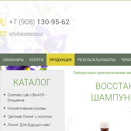
+7 (908)
130-95-62
info@aromavrn.ru
СЕМИНАРЫ
УСЛУГИ
ПРОДУКЦИЯ
РЕЗУЛЬТАТЫ РАБОТЫ
ТЕРА
Лабораторно-трихологическая ли
КАТАЛОГ
ВОССТ
ШАМПУНЬ
Cosmetic Lab с BioACP -
Очищение
Косметические основы
"Детская Линия" с иссопом
Линия "Для будущих мам"