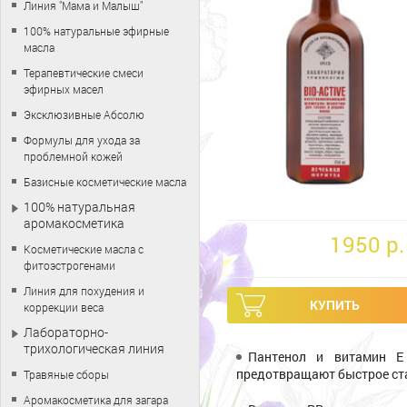
Линия "Мама и Малыш"
100% натуральные эфирные
масла
Терапевтические смеси
эфирных масел
Эксклюзивные Абсолю
Формулы для ухода за
проблемной кожей
Базисные косметические масла
100% натуральная
аромакосметика
1950 p.
Косметические масла с
фитоэстрогенами
Линия для похудения и
коррекции веса
Лабораторно-
трихологическая линия
Пантенол и витамин 
предотвращают быстрое ста
Травяные сборы
Аромакосметика для загара