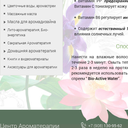
Витамин РР
предохраня
Цветочные воды, аромаспреи
Витамин С тонизирует кожу 
Массажные масла
Витамин В6 регулирует
ин
Масла для аромадизайна
Содержит
естественный 
Лито-ароматерапия, Био-
влияния солнечных лучей.
энергетика
Сакральная Ароматерапия
Спос
Домашняя ароматерапия
Нанести на влажные волос
Книги и видеоматериалы
течение 2-3 минут. Смыть т
Аксессуары для ароматерапии
2-3 раза в неделю на протя
рекомендуется использовать 
спреем “
Bio-Active Water
”.
Центр Ароматерапии
+7 (908)
130-95-62