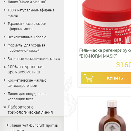
Линия "Мама и Малыш"
100% натуральные эфирные
масла
Терапевтические смеси
эфирных масел
Эксклюзивные Абсолю
Формулы для ухода за
Гель-маска регенериру
проблемной кожей
“BIO-NORM MASK”
Базисные косметические масла
3160
100% натуральная
аромакосметика
Косметические масла с
фитоэстрогенами
Линия для похудения и
коррекции веса
Лабораторно-
трихологическая линия
Линия "Anti-Dundruff" против
перхоти