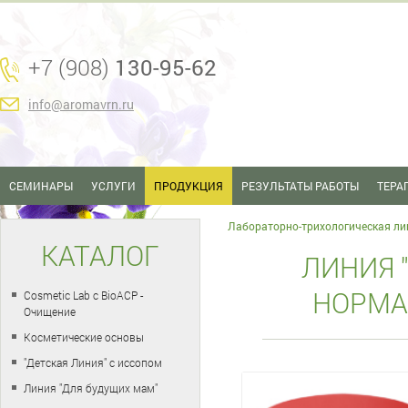
+7 (908)
130-95-62
info@aromavrn.ru
СЕМИНАРЫ
УСЛУГИ
ПРОДУКЦИЯ
РЕЗУЛЬТАТЫ РАБОТЫ
ТЕРА
Лабораторно-трихологическая ли
КАТАЛОГ
ЛИНИЯ 
НОРМА
Cosmetic Lab с BioACP -
Очищение
Косметические основы
"Детская Линия" с иссопом
Линия "Для будущих мам"