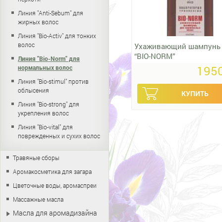
Линия "Anti-Sebum" для
жирных волос
Линия "Bio-Activ" для тонких
волос
Ухаживающий шампунь
“BIO-NORM”
Линия "Bio-Norm" для
1950
нормальных волос
Линия "Bio-stimul" против
облысения
Линия "Bio-strong" для
укрепления волос
Линия "Bio-vital" для
поврежденных и сухих волос
Травяные сборы
Аромакосметика для загара
Цветочные воды, аромаспреи
Массажные масла
Масла для аромадизайна