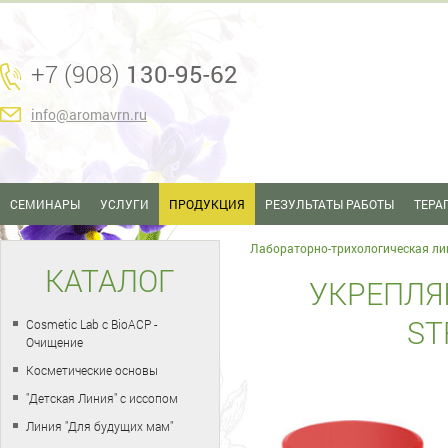
+7 (908)
130-95-62
info@aromavrn.ru
СЕМИНАРЫ
УСЛУГИ
ПРОДУКЦИЯ
РЕЗУЛЬТАТЫ РАБОТЫ
ТЕРА
Лабораторно-трихологическая ли
КАТАЛОГ
УКРЕПЛЯЮ
ST
Cosmetic Lab с BioACP -
Очищение
Косметические основы
"Детская Линия" с иссопом
Линия "Для будущих мам"