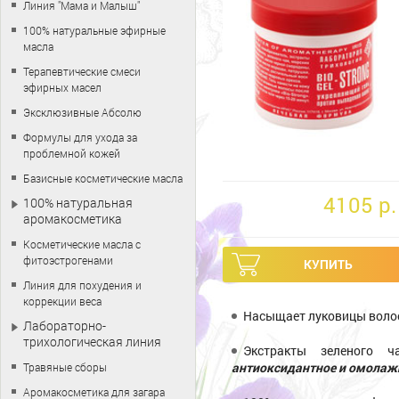
Линия "Мама и Малыш"
100% натуральные эфирные
масла
Терапевтические смеси
эфирных масел
Эксклюзивные Абсолю
Формулы для ухода за
проблемной кожей
Базисные косметические масла
4105 p.
100% натуральная
аромакосметика
Косметические масла с
фитоэстрогенами
Линия для похудения и
коррекции веса
Насыщает луковицы вол
Лабораторно-
трихологическая линия
Экстракты зеленого 
антиоксидантное и омола
Травяные сборы
Аромакосметика для загара