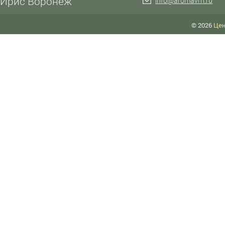
Ирис Воронеж
info@aromavrn.ru
© 2026
Цен