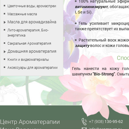
100% натуральные эфирн
Цветочные воды, аромаспреи
витаминизируют
, обогаща
I, Se и Si).
Массажные масла
Масла для аромадизайна
Гель усиливает микроци
также препятствует их вып
Лито-ароматерапия, Био-
энергетика
Растительный воск жожо
Сакральная Ароматерапия
защиту
волос и кожи голов
Домашняя ароматерапия
Спос
Книги и видеоматериалы
Аксессуары для ароматерапии
Гель нанести на кожу го
шампунем
"Bio-Strong"
. Смыть
Центр Ароматерапии
+7 (908)
130-95-62