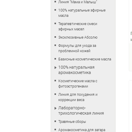
Линия "Мама и Малыш"
100% натуральные эфирные
масла
Терапевтические смеси
эфирных масел
Эксклюзивные Абсолю
Формулы для ухода за
проблемной кожей
Базисные косметические масла
100% натуральная
аромакосметика
Косметические масла с
фитоэстрогенами
Линия для похудения и
коррекции веса
Лабораторно-
трихологическая линия
Травяные сборы
Аромакосметика для загара