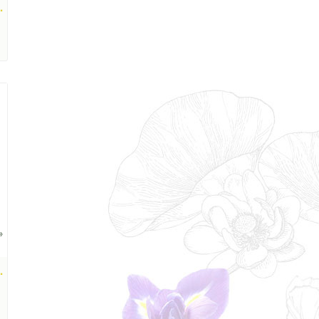
.
»
.