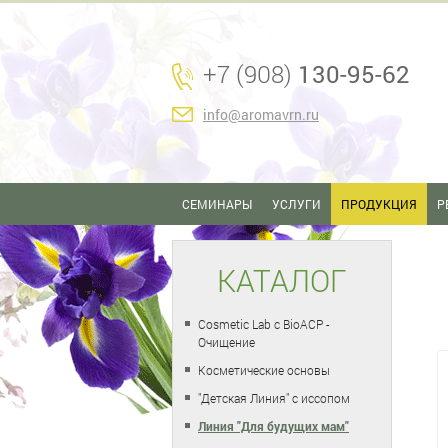
+7 (908)
130-95-62
info@aromavrn.ru
СЕМИНАРЫ
УСЛУГИ
ПРОДУКЦИЯ
Р
КАТАЛОГ
Cosmetic Lab с BioACP -
Очищение
Косметические основы
"Детская Линия" с иссопом
Линия "Для будущих мам"