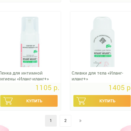
Пенка для интимной
Сливки для тела «Иланг-
гигиены «Иланг-иланг+»
иланг+»
1105 p.
1405 p
»
1
2