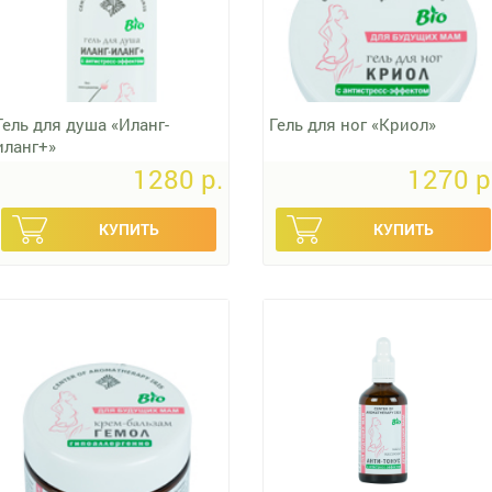
Гель для душа «Иланг-
Гель для ног «Криол»
иланг+»
1280 p.
1270 p