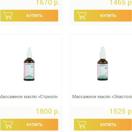
1670 p.
1465 p
Массажное масло «Стриол»
Массажное масло «Эластол
1800 p.
1525 p