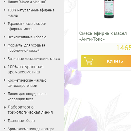
Линия "Мама и Малыш"
100% натуральные эфирные
масла
Терапевтические смеси
эфирных масел
Смесь эфирных масел
Эксклюзивные Абсолю
«Анти-Токс»
Формулы для ухода за
1465
проблемной кожей
Базисные косметические масла
100% натуральная
аромакосметика
Косметические масла с
фитоэстрогенами
Линия для похудения и
коррекции веса
Лабораторно-
трихологическая линия
Травяные сборы
Аромакосметика для загара