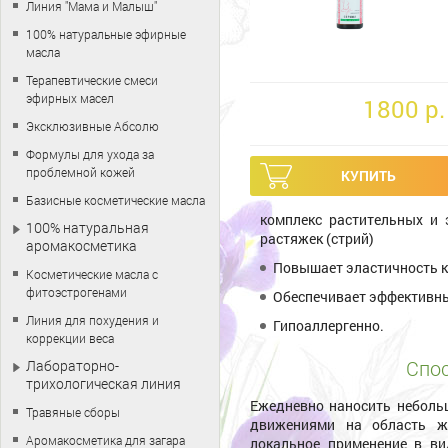
Линия "Мама и Малыш"
100% натуральные эфирные
масла
Терапевтические смеси
эфирных масел
1800 p.
Эксклюзивные Абсолю
Формулы для ухода за
проблемной кожей
Базисные косметические масла
комплекс растительных и
100% натуральная
растяжек (стрий)
аромакосметика
Повышает эластичность ко
Косметические масла с
фитоэстрогенами
Обеспечивает эффективны
Линия для похудения и
Гипоаллергенно.
коррекции веса
Спос
Лабораторно-
трихологическая линия
Ежедневно наносить неболь
Травяные сборы
движениями на область жи
Аромакосметика для загара
локальное применение в ви