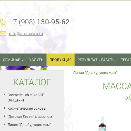
+7 (908)
130-95-62
info@aromavrn.ru
СЕМИНАРЫ
УСЛУГИ
ПРОДУКЦИЯ
РЕЗУЛЬТАТЫ РАБОТЫ
ТЕРА
Линия "Для будущих мам"
КАТАЛОГ
МАСС
«
Cosmetic Lab с BioACP -
Очищение
Косметические основы
"Детская Линия" с иссопом
Линия "Для будущих мам"