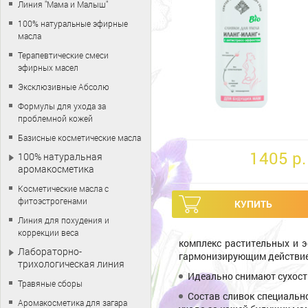
Линия "Мама и Малыш"
100% натуральные эфирные
масла
Терапевтические смеси
эфирных масел
Эксклюзивные Абсолю
Формулы для ухода за
проблемной кожей
Базисные косметические масла
1405 p.
100% натуральная
аромакосметика
Косметические масла с
фитоэстрогенами
Линия для похудения и
коррекции веса
комплекс растительных и 
Лабораторно-
гармонизирующим действи
трихологическая линия
Идеально снимают сухость
Травяные сборы
Состав сливок специальн
Аромакосметика для загара