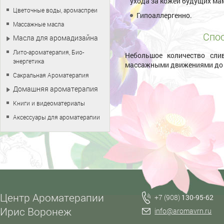
ухода за кожей будущих ма
Цветочные воды, аромаспреи
Гипоаллергенно.
Массажные масла
Спос
Масла для аромадизайна
Лито-ароматерапия, Био-
Небольшое количество сли
энергетика
массажными движениями до п
Сакральная Ароматерапия
Домашняя ароматерапия
Книги и видеоматериалы
Аксессуары для ароматерапии
Центр Ароматерапии
+7 (908)
130-95-62
Ирис Воронеж
info@aromavrn.ru