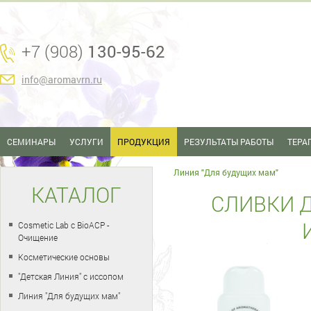
+7 (908)
130-95-62
info@aromavrn.ru
СЕМИНАРЫ
УСЛУГИ
ПРОДУКЦИЯ
РЕЗУЛЬТАТЫ РАБОТЫ
ТЕРА
Линия "Для будущих мам"
КАТАЛОГ
СЛИВКИ Д
Cosmetic Lab с BioACP -
Очищение
Косметические основы
"Детская Линия" с иссопом
Линия "Для будущих мам"