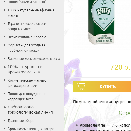
Линия "Мама и Малыш"
100% натуральные эфирные
масла
Терапевтические смеси
эфирных масел
Эксклюзивные Абсолю
Формулы для ухода за
проблемной кожей
Базисные косметические масла
1720 p.
100% натуральная
аромакосметика
Косметические масла с
фитоэстрогенами
Линия для похудения и
коррекции веса
Помогает обрести «внутренни
Лабораторно-
Спос
трихологическая линия
Травяные сборы
Аромалампа
– 7-8 капе
Аромакосметика для загара
выполнения техник аутотрен