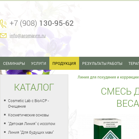
+7 (908)
130-95-62
info@aromavrn.ru
СЕМИНАРЫ
УСЛУГИ
ПРОДУКЦИЯ
РЕЗУЛЬТАТЫ РАБОТЫ
ТЕРА
Линия для похудения и коррекции
КАТАЛОГ
СМЕСЬ 
ВЕСА
Cosmetic Lab с BioACP -
Очищение
Косметические основы
"Детская Линия" с иссопом
Линия "Для будущих мам"