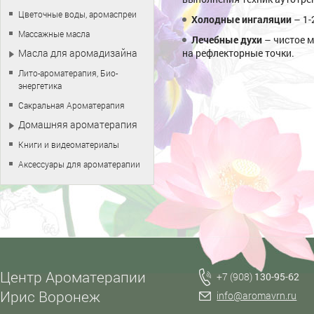
Цветочные воды, аромаспреи
Холодные ингаляции
– 1-
Массажные масла
Лечебные духи
– чистое м
Масла для аромадизайна
на рефлекторные точки.
Лито-ароматерапия, Био-
энергетика
Сакральная Ароматерапия
Домашняя ароматерапия
Книги и видеоматериалы
Аксессуары для ароматерапии
Центр Ароматерапии
+7 (908)
130-95-62
Ирис Воронеж
info@aromavrn.ru