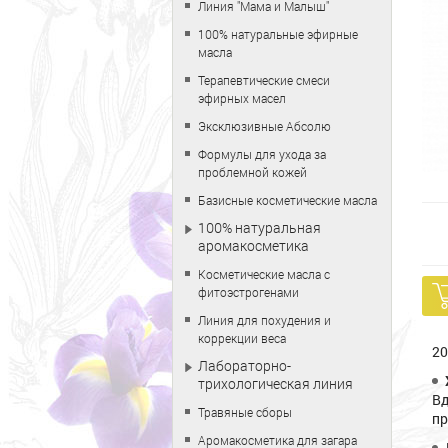
Линия "Мама и Малыш"
100% натуральные эфирные
масла
Терапевтические смеси
эфирных масел
Эксклюзивные Абсолю
Формулы для ухода за
проблемной кожей
Базисные косметические масла
100% натуральная
аромакосметика
Косметические масла с
фитоэстрогенами
Линия для похудения и
коррекции веса
20
Лабораторно-
трихологическая линия
Вд
Травяные сборы
пр
Аромакосметика для загара