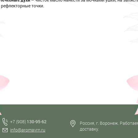
 рефлекторные точки.
+7 (908)
130-95-62
Россия, г. Воронеж. Работае
доставку.
info@aromavrn.ru