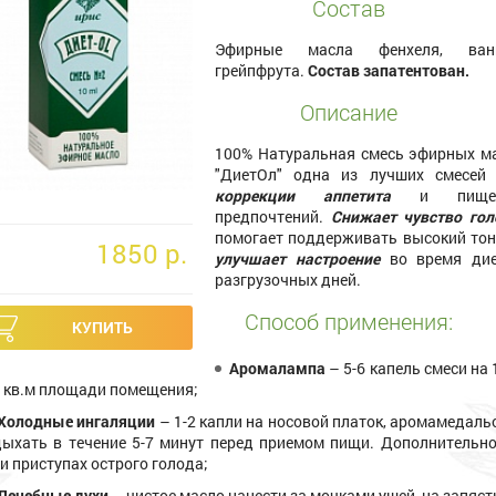
Состав
Эфирные масла фенхеля, вани
грейпфрута.
Состав запатентован.
Описание
100% Натуральная смесь эфирных м
"ДиетОл" одна из лучших смесей
коррекции аппетита
и пище
предпочтений.
Снижает чувство гол
помогает поддерживать высокий тон
1850 p.
улучшает настроение
во время ди
разгрузочных дней.
Способ применения:
Аромалампа
– 5-6 капель смеси на 
 кв.м площади помещения;
Холодные ингаляции
– 1-2 капли на носовой платок, аромамедаль
ыхать в течение 5-7 минут перед приемом пищи. Дополнительн
и приступах острого голода;
Лечебные духи
– чистое масло нанести за мочками ушей, на запяст