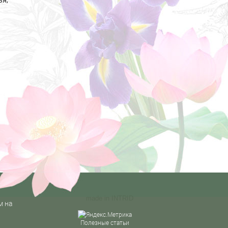
made in
INTRID
м на
Полезные статьи