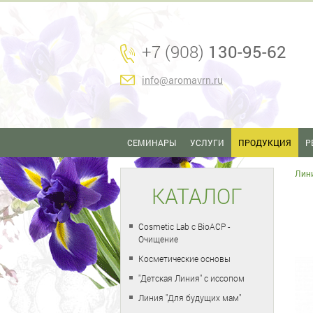
+7 (908)
130-95-62
info@aromavrn.ru
СЕМИНАРЫ
УСЛУГИ
ПРОДУКЦИЯ
Р
Лини
КАТАЛОГ
Cosmetic Lab с BioACP -
Очищение
Косметические основы
"Детская Линия" с иссопом
Линия "Для будущих мам"