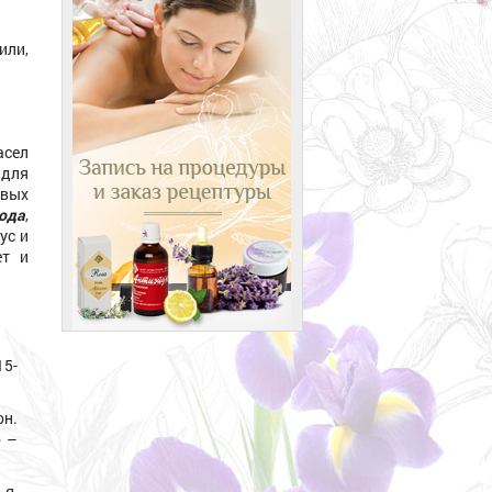
ли,
асел
 для
вых
ода
,
ус и
ет и
15-
он.
о –
ья,