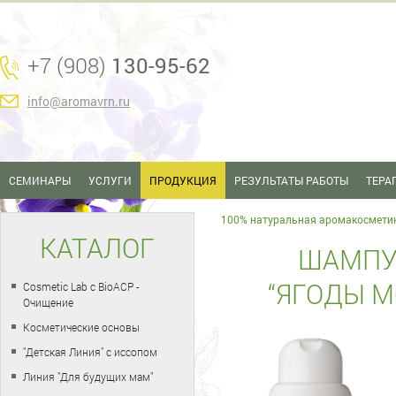
+7 (908)
130-95-62
info@aromavrn.ru
СЕМИНАРЫ
УСЛУГИ
ПРОДУКЦИЯ
РЕЗУЛЬТАТЫ РАБОТЫ
ТЕРА
100% натуральная аромакосмети
КАТАЛОГ
ШАМПУ
“ЯГОДЫ 
Cosmetic Lab с BioACP -
Очищение
Косметические основы
"Детская Линия" с иссопом
Линия "Для будущих мам"