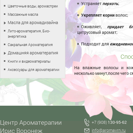
Устраняет
перхоть
;
Цветочные воды, аромаспреи
Массажные масла
Укрепляет корни
волос;
Масла для аромадизайна
Оживляет,
придает бл
Лито-ароматерапия, Био-
цитрусовый аромат;
энергетика
Подходит для
ежедневно
Сакральная Ароматерапия
Домашняя ароматерапия
Спос
Книги и видеоматериалы
На влажные волосы и кож
Аксессуары для ароматерапии
несколько минут,после чего 
Центр Ароматерапии
+7 (908)
130-95-62
Ирис Воронеж
info@aromavrn.ru