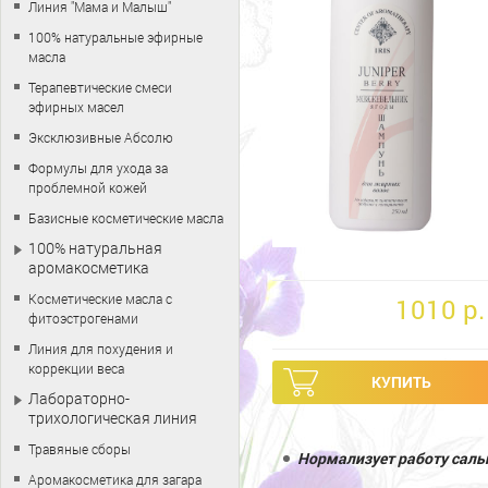
Линия "Мама и Малыш"
100% натуральные эфирные
масла
Терапевтические смеси
эфирных масел
Эксклюзивные Абсолю
Формулы для ухода за
проблемной кожей
Базисные косметические масла
100% натуральная
аромакосметика
Косметические масла с
1010 p.
фитоэстрогенами
Линия для похудения и
коррекции веса
Лабораторно-
трихологическая линия
Травяные сборы
Нормализует работу саль
Аромакосметика для загара