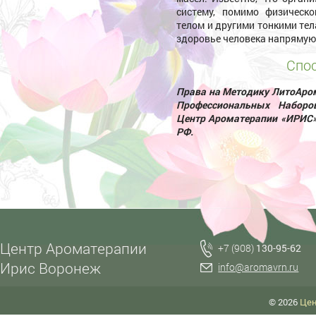
систему, помимо физическо
телом и другими тонкими тел
здоровье человека напрямую
Спос
Права на Методику ЛитоАром
Профессиональных Набор
Центр Ароматерапии «ИРИС»
РФ.
Центр Ароматерапии
+7 (908)
130-95-62
Ирис Воронеж
info@aromavrn.ru
© 2026
Цен