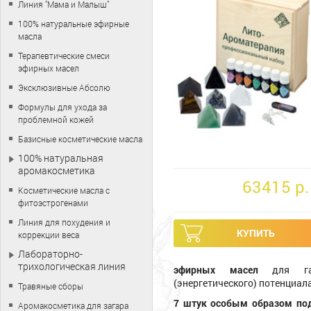
Линия "Мама и Малыш"
100% натуральные эфирные
масла
Терапевтические смеси
эфирных масел
Эксклюзивные Абсолю
Формулы для ухода за
проблемной кожей
Базисные косметические масла
100% натуральная
аромакосметика
63415 p.
Косметические масла с
фитоэстрогенами
Линия для похудения и
коррекции веса
Лабораторно-
трихологическая линия
эфирных масел
для гар
(энергетического) потенциал
Травяные сборы
7 штук особым образом по
Аромакосметика для загара