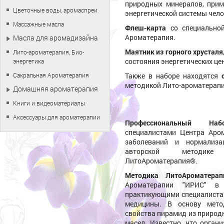
природных минералов, при
Цветочные воды, аромаспреи
энергетической системы чело
Массажные масла
Флеш-карта
со специальной
Ароматерапия.
Масла для аромадизайна
Маятник из горного хрусталя
Лито-ароматерапия, Био-
состояния энергетических це
энергетика
Сакральная Ароматерапия
Также в наборе находятся
методикой Лито-ароматерапи
Домашняя ароматерапия
Книги и видеоматериалы
Аксессуары для ароматерапии
Профессиональный Наб
специалистами Центра Аро
заболеваний и нормализа
авторской методике 
ЛитоАроматерапия®.
Методика ЛитоАроматерап
Ароматерапии "ИРИС" в 
практикующими специалистам
медицины. В основу мето
свойства пирамид из природ
масел. Известно, что орган