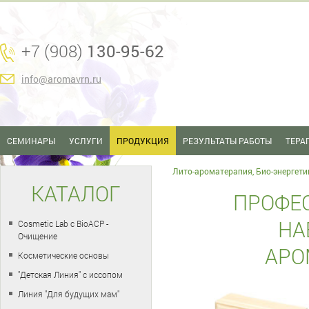
+7 (908)
130-95-62
info@aromavrn.ru
СЕМИНАРЫ
УСЛУГИ
ПРОДУКЦИЯ
РЕЗУЛЬТАТЫ РАБОТЫ
ТЕРА
Лито-ароматерапия, Био-энергети
КАТАЛОГ
ПРОФЕ
НА
Cosmetic Lab с BioACP -
Очищение
АРО
Косметические основы
"Детская Линия" с иссопом
Линия "Для будущих мам"