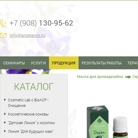
+7 (908)
130-95-62
info@aromavrn.ru
СЕМИНАРЫ
УСЛУГИ
ПРОДУКЦИЯ
РЕЗУЛЬТАТЫ РАБОТЫ
ТЕРА
Масла для аромадизайна
Се
КАТАЛОГ
Cosmetic Lab с BioACP -
Очищение
Косметические основы
"Детская Линия" с иссопом
Линия "Для будущих мам"