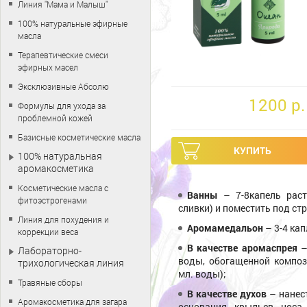
Линия "Мама и Малыш"
100% натуральные эфирные
масла
Терапевтические смеси
эфирных масел
Эксклюзивные Абсолю
1200 p.
Формулы для ухода за
проблемной кожей
Базисные косметические масла
100% натуральная
аромакосметика
Косметические масла с
Ванны
– 7-8капель раст
фитоэстрогенами
сливки) и поместить под ст
Линия для похудения и
Аромамедальон
– 3-4 ка
коррекции веса
В качестве аромаспрея
–
Лабораторно-
воды, обогащенной композ
трихологическая линия
мл. воды);
Травяные сборы
В качестве духов
– нанес
Аромакосметика для загара
основания крыльев носа,