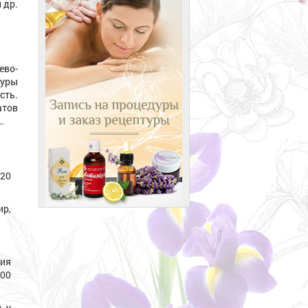
 др.
ево-
куры
ть.
тов
…
-20
ир,
ния
100
, у