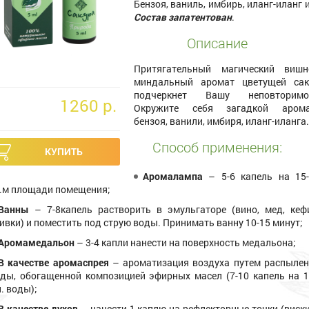
Бензоя, ваниль, имбирь, иланг-иланг и
Состав запатентован
.
Описание
Притягательный магический вишн
миндальный аромат цветущей са
подчеркнет Вашу неповторимос
1260 p.
Окружите себя загадкой арома
бензоя, ванили, имбиря, иланг-иланга
Способ применения:
Аромалампа
– 5-6 капель на 15
.м площади помещения;
Ванны
– 7-8капель растворить в эмульгаторе (вино, мед, кеф
ивки) и поместить под струю воды. Принимать ванну 10-15 минут;
Аромамедальон
– 3-4 капли нанести на поверхность медальона;
В качестве аромаспрея
– ароматизация воздуха путем распыле
ды, обогащенной композицией эфирных масел (7-10 капель на 
. воды);
В качестве духов
– нанести 1 каплю на рефлекторные точки (виски