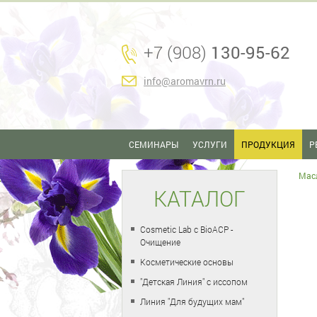
+7 (908)
130-95-62
info@aromavrn.ru
СЕМИНАРЫ
УСЛУГИ
ПРОДУКЦИЯ
Р
Мас
КАТАЛОГ
Cosmetic Lab с BioACP -
Очищение
Косметические основы
"Детская Линия" с иссопом
Линия "Для будущих мам"