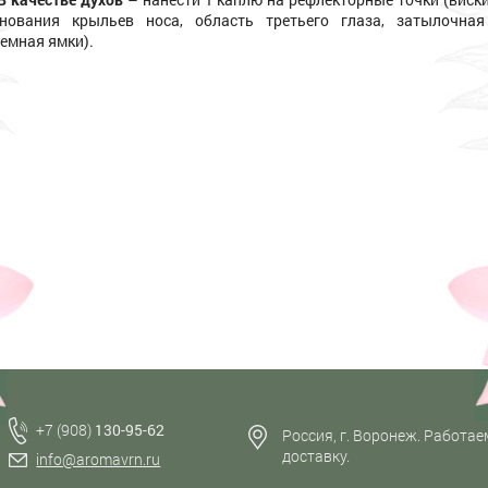
нования крыльев носа, область третьего глаза, затылочная
емная ямки).
+7 (908)
130-95-62
Россия, г. Воронеж. Работае
доставку.
info@aromavrn.ru