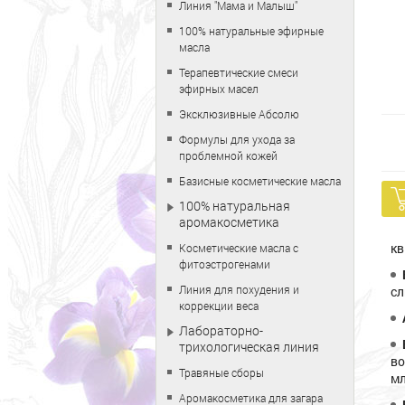
Линия "Мама и Малыш"
100% натуральные эфирные
масла
Терапевтические смеси
эфирных масел
Эксклюзивные Абсолю
Формулы для ухода за
проблемной кожей
Базисные косметические масла
100% натуральная
аромакосметика
кв
Косметические масла с
фитоэстрогенами
Линия для похудения и
сл
коррекции веса
Лабораторно-
трихологическая линия
во
Травяные сборы
мл
Аромакосметика для загара