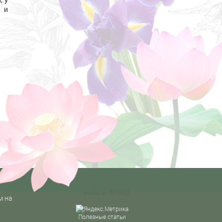
 и
made in
INTRID
м на
Полезные статьи