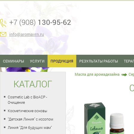
+7 (908)
130-95-62
info@aromavrn.ru
СЕМИНАРЫ
УСЛУГИ
ПРОДУКЦИЯ
РЕЗУЛЬТАТЫ РАБОТЫ
ТЕРА
Масла для аромадизайна
Се
КАТАЛОГ
Cosmetic Lab с BioACP -
Очищение
Косметические основы
"Детская Линия" с иссопом
Линия "Для будущих мам"