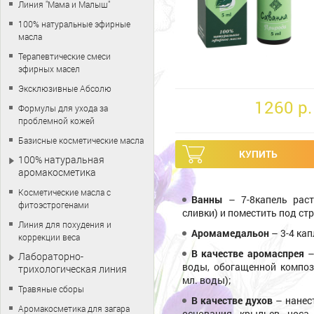
Линия "Мама и Малыш"
100% натуральные эфирные
масла
Терапевтические смеси
эфирных масел
Эксклюзивные Абсолю
1260 p.
Формулы для ухода за
проблемной кожей
Базисные косметические масла
100% натуральная
аромакосметика
Косметические масла с
Ванны
– 7-8капель раст
фитоэстрогенами
сливки) и поместить под ст
Линия для похудения и
Аромамедальон
– 3-4 ка
коррекции веса
В качестве аромаспрея
–
Лабораторно-
воды, обогащенной композ
трихологическая линия
мл. воды);
Травяные сборы
В качестве духов
– нанес
Аромакосметика для загара
основания крыльев носа,