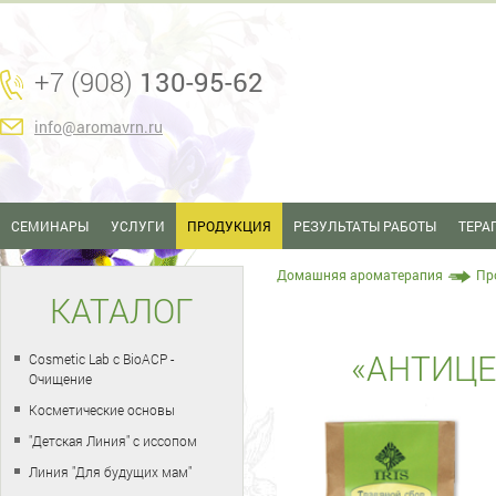
+7 (908)
130-95-62
info@aromavrn.ru
СЕМИНАРЫ
УСЛУГИ
ПРОДУКЦИЯ
РЕЗУЛЬТАТЫ РАБОТЫ
ТЕРА
Домашняя ароматерапия
Пр
КАТАЛОГ
«АНТИЦ
Cosmetic Lab с BioACP -
Очищение
Косметические основы
"Детская Линия" с иссопом
Линия "Для будущих мам"