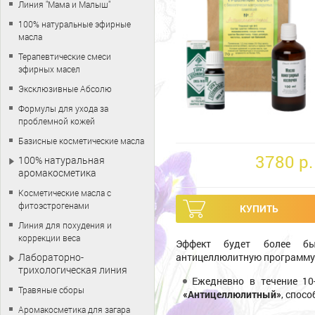
Линия "Мама и Малыш"
100% натуральные эфирные
масла
Терапевтические смеси
эфирных масел
Эксклюзивные Абсолю
Формулы для ухода за
проблемной кожей
Базисные косметические масла
3780 p.
100% натуральная
аромакосметика
Косметические масла с
фитоэстрогенами
Линия для похудения и
коррекции веса
Эффект будет более б
Лабораторно-
антицеллюлитную программу 
трихологическая линия
Ежедневно в течение 1
Травяные сборы
«Антицеллюлитный»
, спос
Аромакосметика для загара