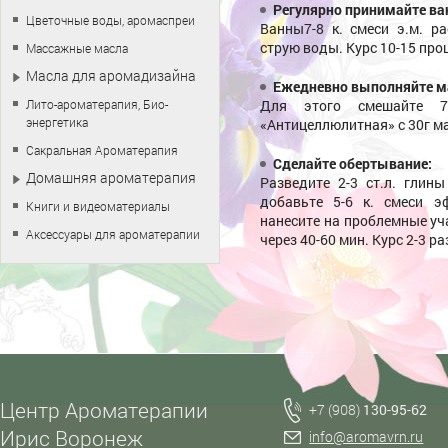
Регулярно принимайте ва
Цветочные воды, аромаспреи
Ванны7-8 к. смеси э.м. р
струю воды. Курс 10-15 проц
Массажные масла
Масла для аромадизайна
Ежедневно выполняйте м
Лито-ароматерапия, Био-
Для этого смешайте 
энергетика
«Антицеллюлитная» с 30г м
Сакральная Ароматерапия
Сделайте обертывание:
Домашняя ароматерапия
Разведите 2-3 ст.л. глин
добавьте 5-6 к. смеси 
Книги и видеоматериалы
нанесите на проблемные уча
Аксессуары для ароматерапии
через 40-60 мин. Курс 2-3 ра
Центр Ароматерапии
+7 (908)
130-95-62
Ирис Воронеж
info@aromavrn.ru