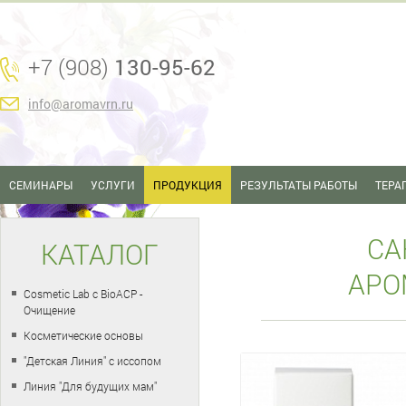
+7 (908)
130-95-62
info@aromavrn.ru
СЕМИНАРЫ
УСЛУГИ
ПРОДУКЦИЯ
РЕЗУЛЬТАТЫ РАБОТЫ
ТЕРА
СА
КАТАЛОГ
АРО
Cosmetic Lab с BioACP -
Очищение
Косметические основы
"Детская Линия" с иссопом
Линия "Для будущих мам"