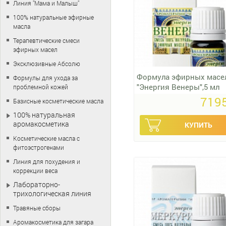
Линия "Мама и Малыш"
100% натуральные эфирные
масла
Терапевтические смеси
эфирных масел
Эксклюзивные Абсолю
Формула эфирных масе
Формулы для ухода за
"Энергия Венеры",5 мл
проблемной кожей
7195
Базисные косметические масла
100% натуральная
аромакосметика
Косметические масла с
фитоэстрогенами
Линия для похудения и
коррекции веса
Лабораторно-
трихологическая линия
Травяные сборы
Аромакосметика для загара