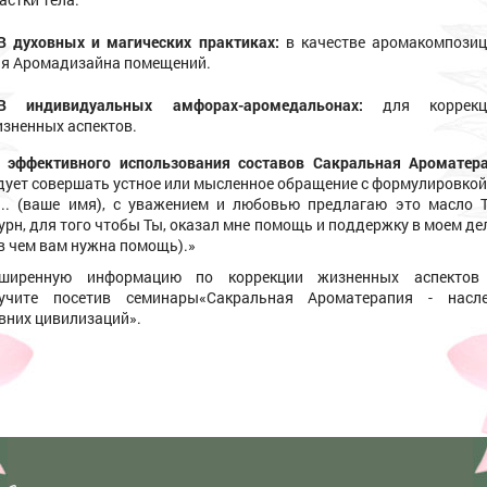
В духовных и магических практиках:
в качестве аромакомпози
я Аромадизайна помещений.
В индивидуальных амфорах-аромедальонах:
для коррекц
зненных аспектов.
 эффективного использования составов Сакральная Ароматер
дует совершать устное или мысленное обращение с формулировкой
... (ваше имя), с уважением и любовью предлагаю это масло Т
урн, для того чтобы Ты, оказал мне помощь и поддержку в моем деле
 в чем вам нужна помощь).»
сширенную информацию по коррекции жизненных аспектов
учите посетив семинары«Сакральная Ароматерапия - насл
вних цивилизаций».