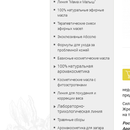
Линия "Мама и Малыш"
100% натуральные эфирные
масла
Терапевтические смеси
эфирных масел
Эксклюзивные Абсолю
Формулы для ухода за
проблемной кожей
Базисные косметические масла
100% натуральная
аромакосметика
Косметические масла с
фитоэстрогенами
нед
Линия для похудения и
пре
коррекции веса
Сил
Лабораторно-
Жре
трихологическая линия
на 
Травяные сборы
Ро
Аромакосметика для загара
Аро