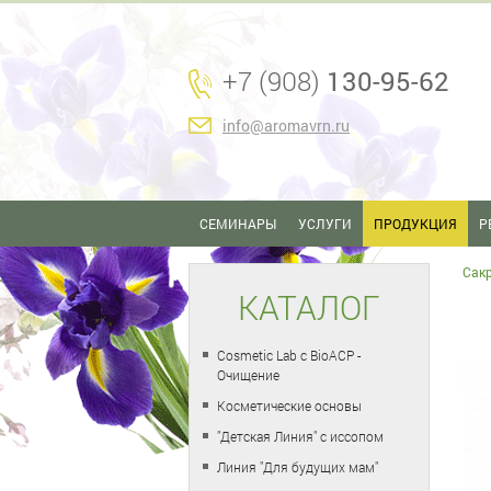
+7 (908)
130-95-62
info@aromavrn.ru
СЕМИНАРЫ
УСЛУГИ
ПРОДУКЦИЯ
Р
Сак
КАТАЛОГ
Cosmetic Lab с BioACP -
Очищение
Косметические основы
"Детская Линия" с иссопом
Линия "Для будущих мам"