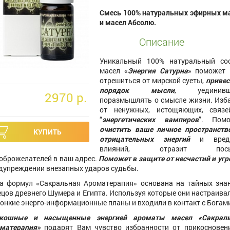
Смесь 100% натуральных эфирных м
и масел Абсолю.
Описание
Уникальный 100% натуральный со
масел «
Энергия Сатурна
» поможет
отрешиться от мирской суеты,
привес
порядок мысли
, уединивш
2970 p.
поразмышлять о смысле жизни. Изб
от ненужных, истощяющих, связ
“
энергетических вампиров
”. Помо
очистить ваше личное пространств
отрицательных энергий
и вред
влияний, отразит пос
оброжелателей в ваш адрес.
Поможет в защите от несчастий и угр
дупреждении внезапных ударов судьбы.
а формул «Сакральная Ароматерапия» основана на тайных зна
цов древнего Шумера и Египта. Используя которые они настраива
тонкие энерго-информационные планы и входили в контакт с Богам
скошные и насыщенные энергией ароматы масел «Сакраль
матерапия»
подарят Вам чувство избранности от прикосновен