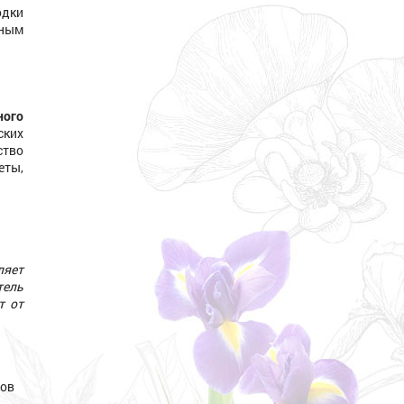
одки
тным
ного
ких
ство
еты,
ляет
тель
т от
ов