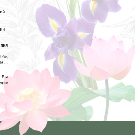
ций
ии
апия
ебе,
 ...
 Вы
едие