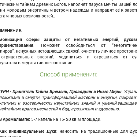
тическим тайнам древних Богов, наполнят паруса мечты Вашей л
ни молодым энергичным ветром надежды и направят её к заве
егам новых возможностей...
ИМЕНЕНИЕ:
монизация сферы защиты от негативных энергий, духов
ершенствования.
Поможет освободиться от “энергетичес
пиров”, ненужных истощяющих связей, очистить личное простран
отрицательных энергий, уединиться и отрешиться от су
рузиться в медитативное состояние.
Способ применения:
УРН - Хранитель Тайны Времени, Проводник в Иные Миры
. Управ
ломжизни и смерти, трансформацией материи и энергии, покрови
ультных и эзотерических наук,тайных знаний и умений,защищае
нейтайных врагов,несчастий и бед,угрозжизни и здоровью.
В Аромалампе:
5-7 капель на 15- 20 кв.м площади.
Как индивидуальные Духи:
наносить на традиционные для дух
астки тела.