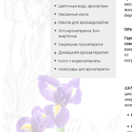
мис
Цветочные воды, аромаспреи
жиз
Массажные масла
бер
Масла для аромадизайна
ПР
Лито-ароматерапия, Био-
энергетика
Гар
сов
Сакральная Ароматерапия
вам
Домашняя ароматерапия
от 
пог
Книги и видеоматериалы
Аксессуары для ароматерапии
САТ
цик
окк
коз
уч