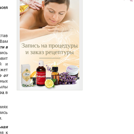
асел
став
 Вам
ти в
ись
авит
ей и
жет
о от
ных
ылы
оз
, в
ниях
лись
и.
ная
ия к