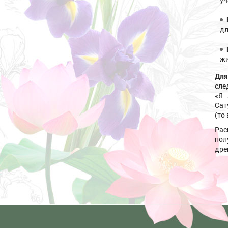
дл
жи
Для
сле
«Я 
Сат
(то
Ра
пол
дре