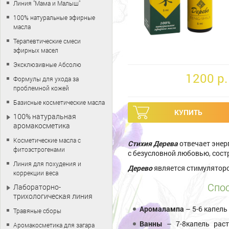
Линия "Мама и Малыш"
100% натуральные эфирные
масла
Терапевтические смеси
эфирных масел
Эксклюзивные Абсолю
1200 p.
Формулы для ухода за
проблемной кожей
Базисные косметические масла
100% натуральная
аромакосметика
Косметические масла с
Стихия Дерева
отвечает энер
фитоэстрогенами
с безусловной любовью, сос
Линия для похудения и
Дерево
является стимулятор
коррекции веса
Спос
Лабораторно-
трихологическая линия
Аромалампа
– 5-6 капел
Травяные сборы
Ванны
– 7-8капель раст
Аромакосметика для загара