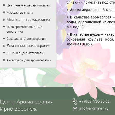
сливки) и поместить под ст
Цветочные воды, аромаспреи
Аромамедальон
– 3-4 ка
Массажные масла
В качестве аромаспрея
–
Масла для аромадизайна
воды, обогащенной композ
мл. воды);
Лито-ароматерапия, Био-
энергетика
В качестве духов
– нанес
Сакральная Ароматерапия
основания крыльев носа,
яремная ямки).
Домашняя ароматерапия
Книги и видеоматериалы
Аксессуары для ароматерапии
Центр Ароматерапии
+7 (908)
130-95-62
Ирис Воронеж
info@aromavrn.ru