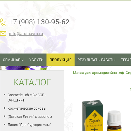
+7 (908)
130-95-62
info@aromavrn.ru
СЕМИНАРЫ
УСЛУГИ
ПРОДУКЦИЯ
РЕЗУЛЬТАТЫ РАБОТЫ
ТЕРА
Масла для аромадизайна
Се
КАТАЛОГ
Cosmetic Lab с BioACP -
Очищение
Косметические основы
"Детская Линия" с иссопом
Линия "Для будущих мам"