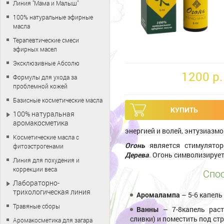
Линия "Мама и Малыш"
100% натуральные эфирные
масла
Терапевтические смеси
эфирных масел
Эксклюзивные Абсолю
1200 p.
Формулы для ухода за
проблемной кожей
Базисные косметические масла
100% натуральная
аромакосметика
энергией и волей, энтузиазм
Косметические масла с
Огонь
является стимулято
фитоэстрогенами
Дерева
. Огонь символизирует
Линия для похудения и
коррекции веса
Спос
Лабораторно-
трихологическая линия
Аромалампа
– 5-6 капел
Травяные сборы
Ванны
– 7-8капель раст
сливки) и поместить под ст
Аромакосметика для загара