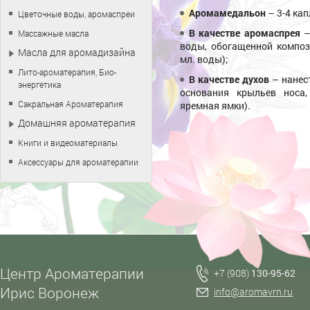
Аромамедальон
– 3-4 ка
Цветочные воды, аромаспреи
В качестве аромаспрея
–
Массажные масла
воды, обогащенной композ
Масла для аромадизайна
мл. воды);
Лито-ароматерапия, Био-
В качестве духов
– нанес
энергетика
основания крыльев носа,
Сакральная Ароматерапия
яремная ямки).
Домашняя ароматерапия
Книги и видеоматериалы
Аксессуары для ароматерапии
Центр Ароматерапии
+7 (908)
130-95-62
Ирис Воронеж
info@aromavrn.ru