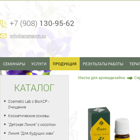
+7 (908)
130-95-62
info@aromavrn.ru
СЕМИНАРЫ
УСЛУГИ
ПРОДУКЦИЯ
РЕЗУЛЬТАТЫ РАБОТЫ
ТЕРА
Масла для аромадизайна
Се
КАТАЛОГ
Cosmetic Lab с BioACP -
Очищение
Косметические основы
"Детская Линия" с иссопом
Линия "Для будущих мам"