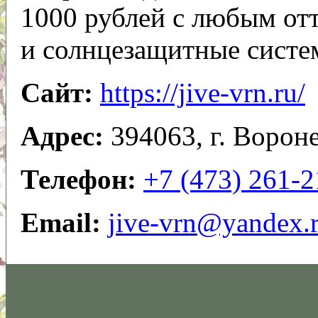
1000 рублей с любым отт
и солнцезащитные систе
Сайт:
https://jive-vrn.ru/
Адрес:
394063, г. Ворон
Телефон:
+7 (473) 261-2
Email:
jive-vrn@yandex.