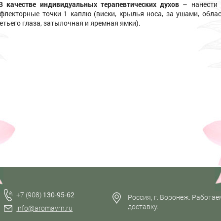
В качестве индивидуальных терапевтических духов
– нанести
флекторные точки 1 каплю (виски, крылья носа, за ушами, обла
етьего глаза, затылочная и яремная ямки).
+7 (908)
130-95-62
Россия, г. Воронеж. Работае
доставку.
info@aromavrn.ru