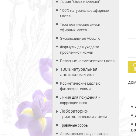
Линия "Мама и Малыш"
100% натуральные эфирные
масла
Терапевтические смеси
эфирных масел
Эксклюзивные Абсолю
Формулы для ухода за
проблемной кожей
Базисные косметические масла
100% натуральная
аромакосметика
дом
Косметические масла с
фитоэстрогенами
Линия для похудения и
коррекции веса
Лабораторно-
трихологическая линия
Травяные сборы
во
Аромакосметика для загара