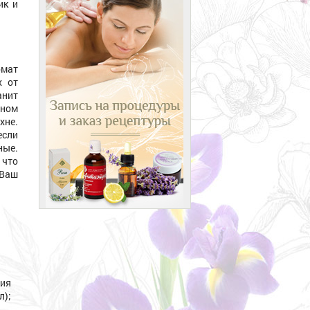
ик и
мат
х от
нит
ном
хне.
если
ые.
 что
 Ваш
ния
л);