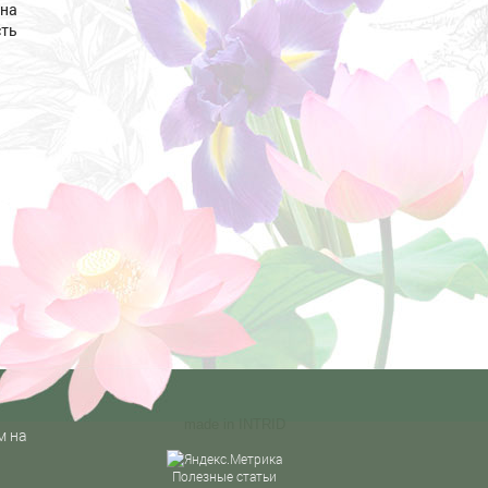
 на
сть
made in
INTRID
м на
Полезные статьи