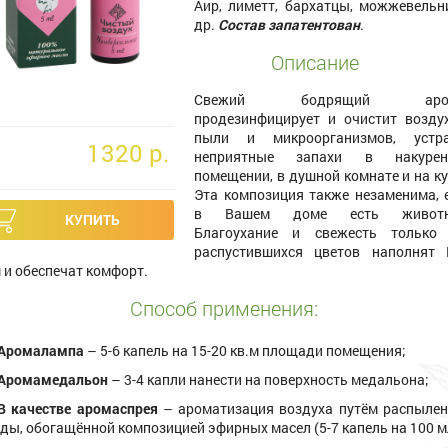
Аир, лиметт, бархатцы, можжевельн
др.
Состав запатентован
.
Описание
Свежий бодрящий аро
продезинфицирует и очистит возду
пыли и микроорганизмов, устра
1320 p.
неприятные запахи в накурен
помещении, в душной комнате и на ку
Эта композиция также незаменима, 
в Вашем доме есть животн
Благоухание и свежесть только
распустившихся цветов наполнят
 и обеспечат комфорт.
Способ применения:
Аромалампа
– 5-6 капель на 15-20 кв.м площади помещения;
Аромамедальон
– 3-4 капли нанести на поверхность медальона;
В качестве аромаспрея
– ароматизация воздуха путём распыле
ды, обогащённой композицией эфирных масел (5-7 капель на 100 м