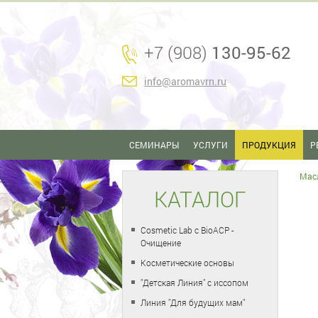
+7 (908)
130-95-62
info@aromavrn.ru
СЕМИНАРЫ
УСЛУГИ
ПРОДУКЦИЯ
Р
Мас
КАТАЛОГ
Cosmetic Lab с BioACP -
Очищение
Косметические основы
"Детская Линия" с иссопом
Линия "Для будущих мам"