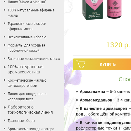
Линия "Мама и Малыш"
100% натуральные эфирные
масла
Терапевтические смеси
эфирных масел
Эксклюзивные Абсолю
1320 p.
Формулы для ухода за
проблемной кожей
Базисные косметические масла
100% натуральная
аромакосметика
Спос
Косметические масла с
фитоэстрогенами
Аромалампа
– 5-6 капел
Линия для похудения и
коррекции веса
Аромамедальон
– 3-4 ка
Лабораторно-
В качестве аромаспрея
–
трихологическая линия
воды, обогащённой композиц
Травяные сборы
В качестве индивидуаль
рефлекторные точки 1 капл
Аромакосметика для загара