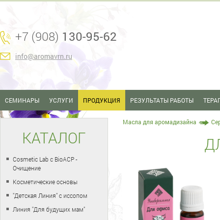
+7 (908)
130-95-62
info@aromavrn.ru
СЕМИНАРЫ
УСЛУГИ
ПРОДУКЦИЯ
РЕЗУЛЬТАТЫ РАБОТЫ
ТЕРА
Масла для аромадизайна
Се
КАТАЛОГ
Д
Cosmetic Lab с BioACP -
Очищение
Косметические основы
"Детская Линия" с иссопом
Линия "Для будущих мам"