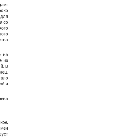
дает
роко
 для
я со
кого
ного
ства
ь на
е из
й. В
нец.
тало
ой и
рева
кое,
бмен
вует