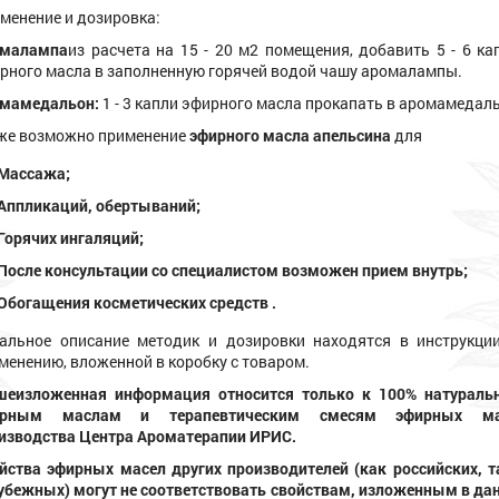
менение и дозировка:
омалампа
из расчета на 15 - 20 м2 помещения, добавить 5 - 6 ка
рного масла в заполненную горячей водой чашу аромалампы.
мамедальон:
1 - 3 капли эфирного масла прокапать в аромамедал
же возможно применение
эфирного масла апельсина
для
Массажа;
Аппликаций, обертываний;
Горячих ингаляций;
После консультации со специалистом возможен прием внутрь;
Обогащения косметических средств .
альное описание методик и дозировки находятся в инструкци
менению, вложенной в коробку с товаром.
еизложенная информация относится только к 100% натурал
ирным маслам и терапевтическим смесям эфирных ма
изводства Центра Ароматерапии ИРИС.
йства эфирных масел других производителей (как российских, т
убежных) могут не соответствовать свойствам, изложенным в да