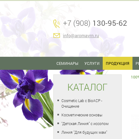
+7 (908)
130-95-62
info@aromavrn.ru
СЕМИНАРЫ
УСЛУГИ
ПРОДУКЦИЯ
Р
100
КАТАЛОГ
Cosmetic Lab с BioACP -
Очищение
Косметические основы
"Детская Линия" с иссопом
Линия "Для будущих мам"