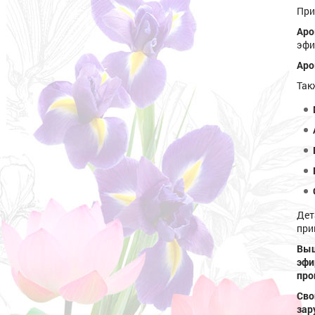
При
Ар
эфи
Аро
Так
Дет
при
Выш
эф
про
Сво
зар