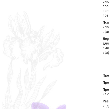
сни
пов
пол
пов
Пси
исп
эфи
Дер
для
смя
эфф
Пре
Про
Пре
на 
Реа
инд