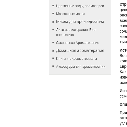
Стр
Цветочные воды, аромаспреи
цел
Массажные масла
рас
все
Масла для аромадизайна
сво
Лито-ароматерапия, Био-
соч
энергетика
мал
тыч
Сакральная Ароматерапия
Ист
Домашняя ароматерапия
Вос
Книги и видеоматериалы
кож
Евр
Аксессуары для ароматерапии
Как
изв
исп
Исп
сем
Опи
Пр
ант
угл