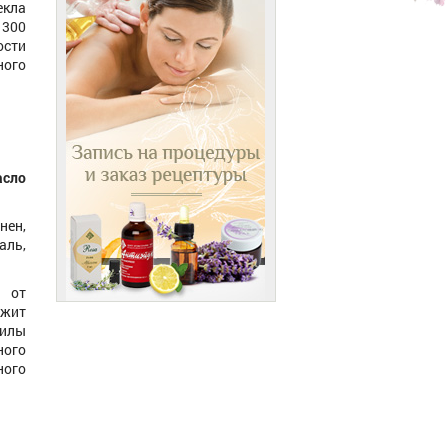
кла
 300
ости
ного
сло
ен,
аль,
 от
ржит
силы
ного
ного