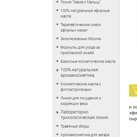
Линия "Мама и Малыш"
100% натуральные эфирные
масла
Терапевтические смеси
эфирных масел
Эксклюзивные Абсолю
Формулы для ухода за
проблемной кожей
Базисные косметические масла
100% натуральная
аромакосметика
Косметические масла с
фитоэстрогенами
Линия для похудения и
коррекции веса
и п
Лабораторно-
эфи
трихологическая линия
сыр
Травяные сборы
Аромакосметика для загара