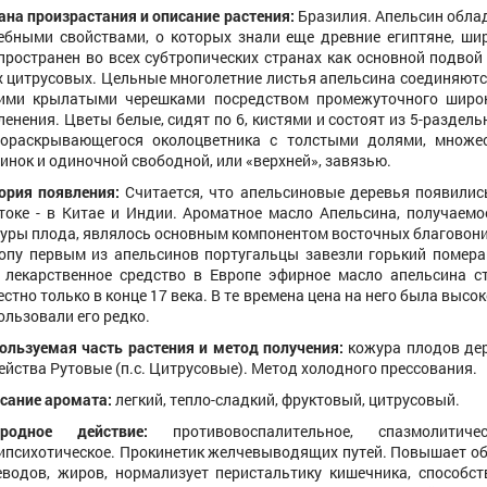
ана произрастания и описание растения:
Бразилия. Апельсин обла
ебными свойствами, о которых знали еще древние египтяне, ши
пространен во всех субтропических странах как основной подвой
х цитрусовых. Цельные многолетние листья апельсина соединяютс
ими крылатыми черешками посредством промежуточного широ
ленения. Цветы белые, сидят по 6, кистями и состоят из 5-раздель
ораскрывающегося околоцветника с толстыми долями, множе
инок и одиночной свободной, или «верхней», завязью.
ория появления:
Считается, что апельсиновые деревья появилис
токе - в Китае и Индии. Ароматное масло Апельсина, получаемо
уры плода, являлось основным компонентом восточных благовони
опу первым из апельсинов португальцы завезли горький помера
 лекарственное средство в Европе эфирное масло апельсина с
естно только в конце 17 века. В те времена цена на него была высок
ользовали его редко.
ользуемая часть растения и метод получения:
кожура плодов де
ейства Рутовые (п.с. Цитрусовые). Метод холодного прессования.
сание аромата:
легкий, тепло-сладкий, фруктовый, цитрусовый.
иродное действие:
противовоспалительное, спазмолитичес
ипсихотическое. Прокинетик желчевыводящих путей. Повышает о
еводов, жиров, нормализует перистальтику кишечника, способст