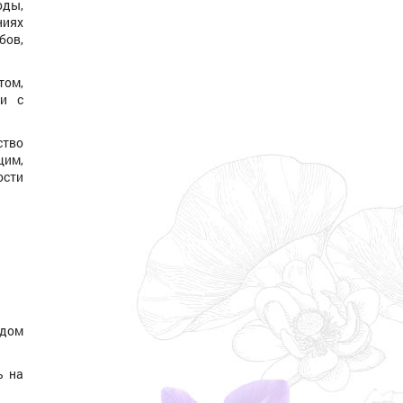
оды,
ниях
бов,
том,
ии с
ство
щим,
ости
одом
ь на