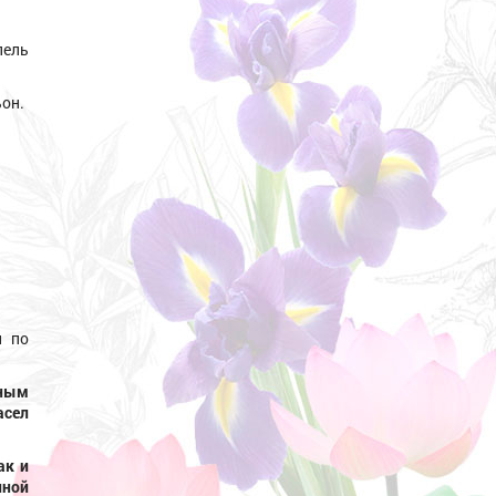
пель
ьон.
и по
ьным
сел
ак и
нной