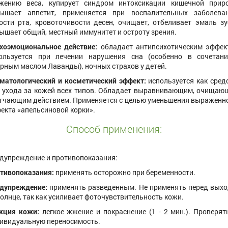
жению веса, купирует синдром интоксикации кишечной прир
ышает аппетит, применяется при воспалительных заболева
ости рта, кровоточивости десен, очищает, отбеливает эмаль зу
ышает общий, местный иммунитет и остроту зрения.
хоэмоциональное действие:
обладает антипсихотическим эффек
ользуется при лечении нарушения сна (особенно в сочетан
рным маслом Лаванды), ночных страхов у детей.
матологический и косметический эффект:
используется как сред
 ухода за кожей всех типов. Обладает выравнивающим, очищаю
гчающим действием. Применяется с целью уменьшения выраженн
екта «апельсиновой корки».
Способ применения:
дупреждение и противопоказания:
тивопоказания:
применять осторожно при беременности.
дупреждение:
применять разведенным. Не применять перед вых
солнце, так как усиливает фоточувствительность кожи.
кция кожи:
легкое жжение и покраснение (1 - 2 мин.). Проверят
ивидуальную переносимость.