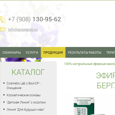
+7 (908)
130-95-62
info@aromavrn.ru
СЕМИНАРЫ
УСЛУГИ
ПРОДУКЦИЯ
РЕЗУЛЬТАТЫ РАБОТЫ
ТЕРА
100% натуральные эфирные масл
КАТАЛОГ
ЭФИ
БЕРГ
Cosmetic Lab с BioACP -
Очищение
Косметические основы
"Детская Линия" с иссопом
Линия "Для будущих мам"