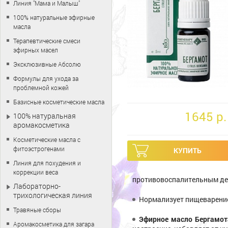
Линия "Мама и Малыш"
100% натуральные эфирные
масла
Терапевтические смеси
эфирных масел
Эксклюзивные Абсолю
Формулы для ухода за
проблемной кожей
Базисные косметические масла
1645 p.
100% натуральная
аромакосметика
Косметические масла с
фитоэстрогенами
Линия для похудения и
коррекции веса
противовоспалительным де
Лабораторно-
трихологическая линия
Нормализует пищеварение
Травяные сборы
Эфирное масло Бергамот
Аромакосметика для загара