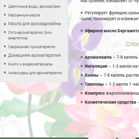
настроение, избавляет от чу
Цветочные воды, аромаспреи
Регулирует функцию саль
Массажные масла
сыпи, тонизирует и освежае
Масла для аромадизайна
Эфирное масло Бергамот
Лито-ароматерапия, Био-
энергетика
Спос
Сакральная Ароматерапия
Домашняя ароматерапия
Аромалампа
– 7-8 капель
Книги и видеоматериалы
Ингаляции
– 1-2 капли на
Аксессуары для ароматерапии
Ванны
– 7-8 капель раств
Тампоны
– 1-2 капли 1 ч
Компресс
жаропонижающий
Косметические средства