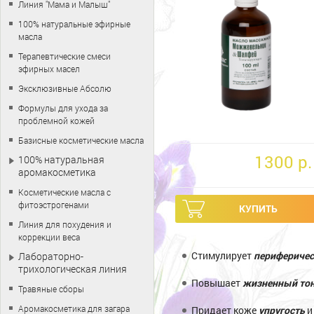
Линия "Мама и Малыш"
100% натуральные эфирные
масла
Терапевтические смеси
эфирных масел
Эксклюзивные Абсолю
Формулы для ухода за
проблемной кожей
Базисные косметические масла
1300 p.
100% натуральная
аромакосметика
Косметические масла с
фитоэстрогенами
Линия для похудения и
коррекции веса
Стимулирует
перифериче
Лабораторно-
трихологическая линия
Повышает
жизненный то
Травяные сборы
Аромакосметика для загара
Придает коже
упругость
и