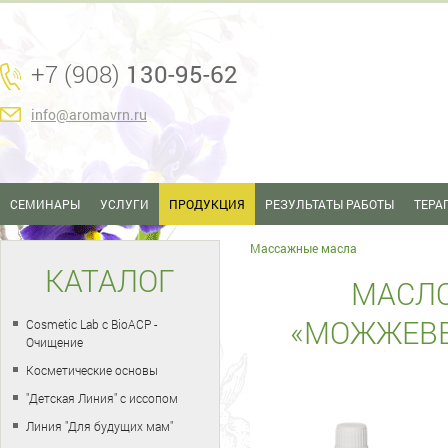
+7 (908)
130-95-62
info@aromavrn.ru
СЕМИНАРЫ
УСЛУГИ
ПРОДУКЦИЯ
РЕЗУЛЬТАТЫ РАБОТЫ
ТЕРА
Массажные масла
КАТАЛОГ
МАСЛ
«МОЖЖЕВЕ
Cosmetic Lab с BioACP -
Очищение
Косметические основы
"Детская Линия" с иссопом
Линия "Для будущих мам"