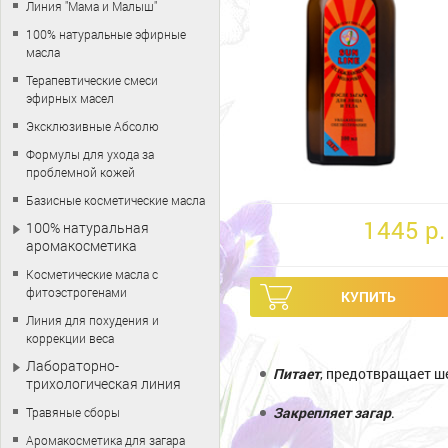
Линия "Мама и Малыш"
100% натуральные эфирные
масла
Терапевтические смеси
эфирных масел
Эксклюзивные Абсолю
Формулы для ухода за
проблемной кожей
Базисные косметические масла
1445 p.
100% натуральная
аромакосметика
Косметические масла с
фитоэстрогенами
Линия для похудения и
коррекции веса
Лабораторно-
Питает
, предотвращает ш
трихологическая линия
Закрепляет загар
.
Травяные сборы
Аромакосметика для загара