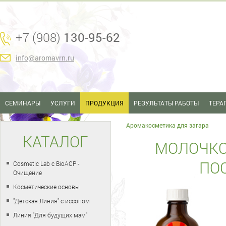
+7 (908)
130-95-62
info@aromavrn.ru
СЕМИНАРЫ
УСЛУГИ
ПРОДУКЦИЯ
РЕЗУЛЬТАТЫ РАБОТЫ
ТЕРА
Аромакосметика для загара
КАТАЛОГ
МОЛОЧК
ПОС
Cosmetic Lab с BioACP -
Очищение
Косметические основы
"Детская Линия" с иссопом
Линия "Для будущих мам"