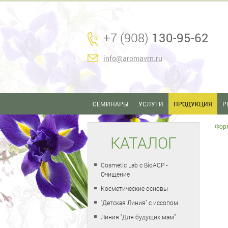
+7 (908)
130-95-62
info@aromavrn.ru
СЕМИНАРЫ
УСЛУГИ
ПРОДУКЦИЯ
Р
Фор
КАТАЛОГ
Cosmetic Lab с BioACP -
Очищение
Косметические основы
"Детская Линия" с иссопом
Линия "Для будущих мам"