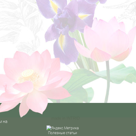
made in
INTRID
м на
Полезные статьи