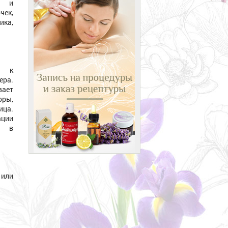
е и
чек,
ка,
й к
ера.
вает
ры,
ица.
ации
и в
 или