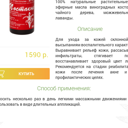
100% натуральные растительны
эфирные масла виноградных косто
чайного дерева, можжевельни
лаванды.
Описание
Для ухода за кожей склонно
высыпаниям воспалительного характ
Выравнивает рельеф кожи, рассасы
1590 p.
инфильтраты, стягивает по
восстанавливает здоровый цвет л
Рекомендуется на стадии реабилит
кожи после лечения акне 
профилактических целях.
Способ применения:
осить несколько раз в день легкими массажными движениями
ользовать в виде длительных аппликаций.