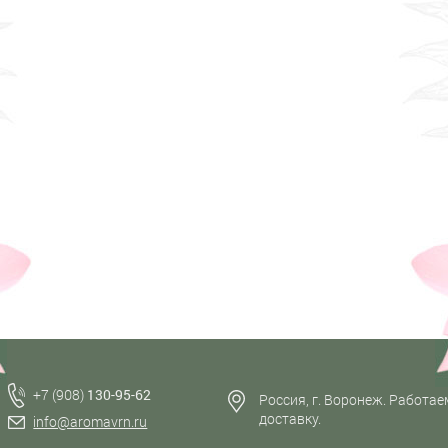
+7 (908)
130-95-62
Россия, г. Воронеж. Работае
доставку.
info@aromavrn.ru