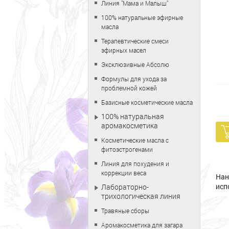
Линия "Мама и Малыш"
100% натуральные эфирные
масла
Терапевтические смеси
эфирных масел
Эксклюзивные Абсолю
Формулы для ухода за
проблемной кожей
Базисные косметические масла
100% натуральная
аромакосметика
Косметические масла с
фитоэстрогенами
Линия для похудения и
коррекции веса
Нан
исп
Лабораторно-
трихологическая линия
Травяные сборы
Аромакосметика для загара