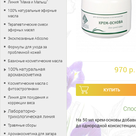
Линия "Мама и Малыш"
100% натуральные эфирные
масла
Терапевтические смеси
эфирных масел
Эксклюзивные Абсолю
Формулы для ухода за
проблемной кожей
Базисные косметические масла
970 p.
100% натуральная
аромакосметика
Косметические масла с
фитоэстрогенами
Линия для похудения и
коррекции веса
Спос
Лабораторно-
трихологическая линия
На 50 мл крем-основы добав
Травяные сборы
до однородной консистенции,
Аромакосметика для загара