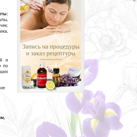
нты:
лы,
чек;
ка,
ой и
о по
чших
ие
им,