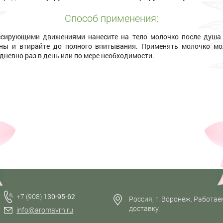
Способ применения:
сирующими движениями нанесите на тело молочко после душа
ны и втирайте до полного впитывания. Применять молочко м
дневно раз в день или по мере необходимости.
+7 (908)
130-95-62
Россия, г. Воронеж. Работае
доставку.
info@aromavrn.ru