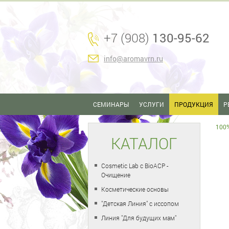
+7 (908)
130-95-62
info@aromavrn.ru
СЕМИНАРЫ
УСЛУГИ
ПРОДУКЦИЯ
Р
100
КАТАЛОГ
Cosmetic Lab с BioACP -
Очищение
Косметические основы
"Детская Линия" с иссопом
Линия "Для будущих мам"