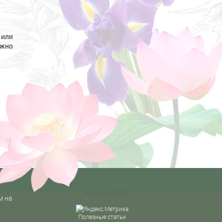
 или
ожно
made in
INTRID
м на
Полезные статьи