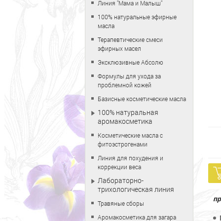
Линия "Мама и Малыш"
100% натуральные эфирные
масла
Терапевтические смеси
эфирных масел
Эксклюзивные Абсолю
Формулы для ухода за
проблемной кожей
Базисные косметические масла
100% натуральная
аромакосметика
Косметические масла с
фитоэстрогенами
Линия для похудения и
коррекции веса
Лабораторно-
трихологическая линия
п
Травяные сборы
Аромакосметика для загара