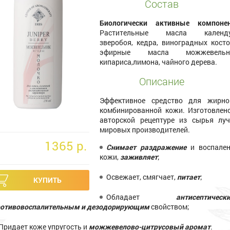
Состав
Биологически активные компоне
Растительные масла календу
зверобоя, кедра, виноградных косто
эфирные масла можжевельни
кипариса,лимона, чайного дерева.
Описание
Эффективное средство для жирн
комбинированной кожи. Изготовлен
авторской рецептуре из сырья лу
мировых производителей.
1365 p.
Снимает раздражение
и воспален
кожи,
заживляет
;
Освежает, смягчает,
питает
;
Обладает
антисептическ
ротивовоспалительным и дезодорирующим
свойством;
Придает коже упругость и
можжевелово-цитрусовый аромат
.