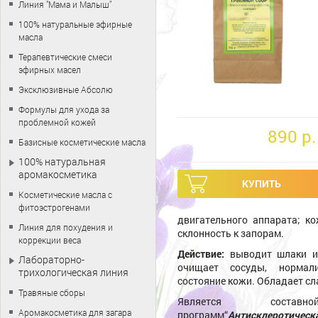
Линия "Мама и Малыш"
100% натуральные эфирные
масла
Терапевтические смеси
эфирных масел
Эксклюзивные Абсолю
Формулы для ухода за
проблемной кожей
890 p.
Базисные косметические масла
100% натуральная
аромакосметика
Косметические масла с
фитоэстрогенами
двигательного аппарата; ко
Линия для похудения и
склонность к запорам.
коррекции веса
Действие:
выводит шлаки из
Лабораторно-
очищает сосуды, нормали
трихологическая линия
состояние кожи. Обладает с
Травяные сборы
Является составн
Аромакосметика для загара
программ“
Антисклеротическ