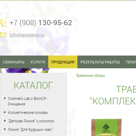
+7 (908)
130-95-62
info@aromavrn.ru
СЕМИНАРЫ
УСЛУГИ
ПРОДУКЦИЯ
РЕЗУЛЬТАТЫ РАБОТЫ
ТЕРА
Травяные сборы
КАТАЛОГ
ТРА
"КОМПЛЕК
Cosmetic Lab с BioACP -
Очищение
Косметические основы
"Детская Линия" с иссопом
Линия "Для будущих мам"