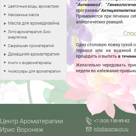
“
Антимикоз
”, “
Гинекологиче
Цветочные воды, аромаспреи
программы“
Антицеллюлитна
Массажные масла
Применяется при лечении се
аллергических реакций.
Масла для аромадизайна
Лито-ароматерапия, Био-
Спос
энергетика
Одну столовую ложку сухой с
Сакральная Ароматерапия
термосе или на водяной 
Домашняя ароматерапия
процедить и выпить
в течени
Книги и видеоматериалы
Желательно чередовать при
недели во избежание привык
Аксессуары для ароматерапии
Центр Ароматерапии
+7 (908)
130-95-62
Ирис Воронеж
info@aromavrn.ru