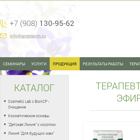
+7 (908)
130-95-62
info@aromavrn.ru
СЕМИНАРЫ
УСЛУГИ
ПРОДУКЦИЯ
РЕЗУЛЬТАТЫ РАБОТЫ
ТЕРА
ТЕРАПЕВ
КАТАЛОГ
ЭФИ
Cosmetic Lab с BioACP -
Очищение
Косметические основы
"Детская Линия" с иссопом
Линия "Для будущих мам"