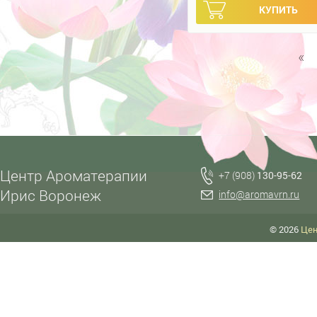
«
Центр Ароматерапии
+7 (908)
130-95-62
Ирис Воронеж
info@aromavrn.ru
© 2026
Цен