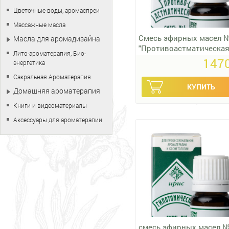
Цветочные воды, аромаспреи
Массажные масла
Смесь эфирных масел 
Масла для аромадизайна
"Противоастматическая"
Лито-ароматерапия, Био-
мл
1470
энергетика
Сакральная Ароматерапия
Домашняя ароматерапия
Книги и видеоматериалы
Аксессуары для ароматерапии
смесь эфирных масел 